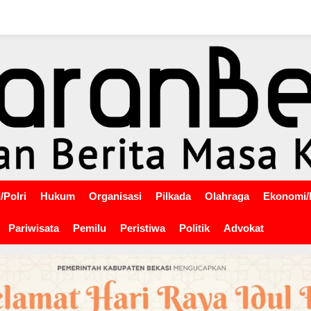
/Polri
Hukum
Organisasi
Pilkada
Olahraga
Ekonomi/
Pariwisata
Pemilu
Peristiwa
Politik
Advokat