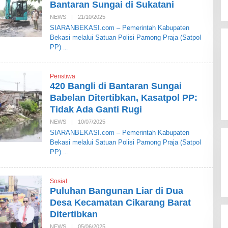
Bantaran Sungai di Sukatani
A
S
NEWS
|
21/10/2025
O
I
L
SIARANBEKASI.com – Pemerintah Kabupaten
E
Bekasi melalui Satuan Polisi Pamong Praja (Satpol
H
S
PP)
I
A
R
A
Peristiwa
N
420 Bangli di Bantaran Sungai
B
E
Babelan Ditertibkan, Kasatpol PP:
K
Tidak Ada Ganti Rugi
A
S
NEWS
|
10/07/2025
O
I
L
SIARANBEKASI.com – Pemerintah Kabupaten
E
Bekasi melalui Satuan Polisi Pamong Praja (Satpol
H
S
PP)
I
A
R
A
Sosial
N
Puluhan Bangunan Liar di Dua
B
E
Desa Kecamatan Cikarang Barat
K
Ditertibkan
A
S
NEWS
|
05/06/2025
O