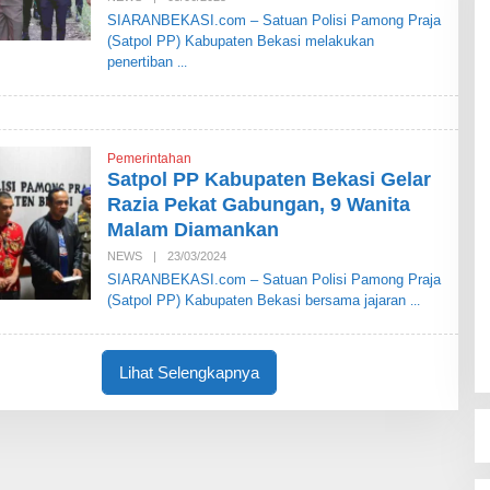
I
L
SIARANBEKASI.com – Satuan Polisi Pamong Praja
E
(Satpol PP) Kabupaten Bekasi melakukan
H
S
penertiban
I
A
R
A
N
B
Pemerintahan
E
Satpol PP Kabupaten Bekasi Gelar
K
A
Razia Pekat Gabungan, 9 Wanita
S
Malam Diamankan
I
NEWS
|
23/03/2024
O
L
SIARANBEKASI.com – Satuan Polisi Pamong Praja
E
(Satpol PP) Kabupaten Bekasi bersama jajaran
H
S
I
A
R
Lihat Selengkapnya
A
N
B
E
K
A
S
I