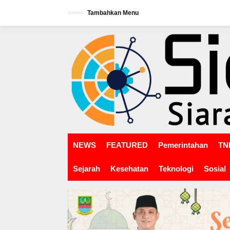
L
Tambahkan Menu
e
w
tutup
a
t
i
k
e
k
o
n
t
e
n
NEWS
FEATURED
Pemerintahan
TNI
Sejarah
Kesehatan
Teknologi
Sosial