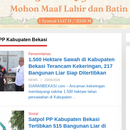
 PP Kabupaten Bekasi
Pemerintahan
1.500 Hektare Sawah di Kabupaten
Bekasi Terancam Kekeringan, 217
Bangunan Liar Siap Ditertibkan
NEWS
|
20/06/2026
O
L
SIARANBEKASI.com – Ancaman kekeringan
E
membayangi sekitar 1.500 hektare lahan
H
S
persawahan di Kabupaten
I
A
R
A
Sosial
N
Satpol PP Kabupaten Bekasi
B
E
Tertibkan 515 Bangunan Liar di
K