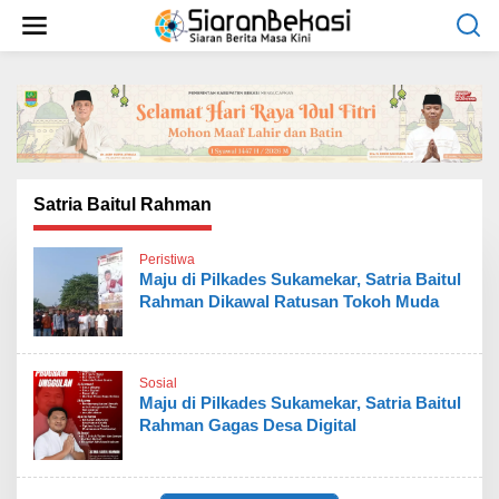
L
e
w
a
t
i
k
e
k
o
Satria Baitul Rahman
n
t
Peristiwa
e
Maju di Pilkades Sukamekar, Satria Baitul
n
Rahman Dikawal Ratusan Tokoh Muda
Sosial
Maju di Pilkades Sukamekar, Satria Baitul
Rahman Gagas Desa Digital