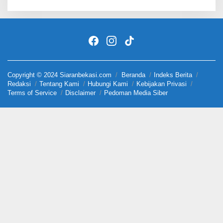
Copyright © 2024 Siaranbekasi.com
Beranda
Indeks Berita
Redaksi
Tentang Kami
Hubungi Kami
Kebijakan Privasi
Terms of Service
Disclaimer
Pedoman Media Siber