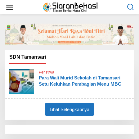
L
e
w
a
t
i
k
e
k
o
SDN Tamansari
n
t
Peristiwa
e
Para Wali Murid Sekolah di Tamansari
n
Setu Keluhkan Pembagian Menu MBG
Lihat Selengkapnya