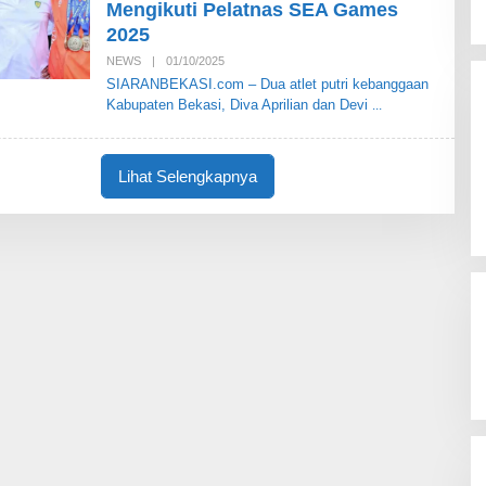
Mengikuti Pelatnas SEA Games
A
S
2025
I
NEWS
|
01/10/2025
O
L
SIARANBEKASI.com – Dua atlet putri kebanggaan
E
Kabupaten Bekasi, Diva Aprilian dan Devi
H
S
I
A
R
Lihat Selengkapnya
A
N
B
E
K
A
S
I