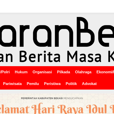
/Polri
Hukum
Organisasi
Pilkada
Olahraga
Ekonomi/
Pariwisata
Pemilu
Peristiwa
Politik
Advokat