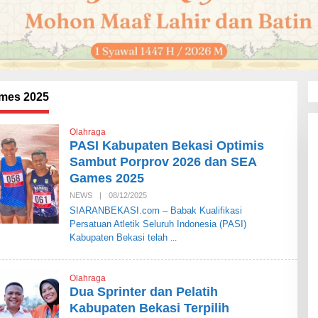
mes 2025
Olahraga
PASI Kabupaten Bekasi Optimis
Sambut Porprov 2026 dan SEA
Games 2025
NEWS
|
08/12/2025
O
L
SIARANBEKASI.com – Babak Kualifikasi
E
Persatuan Atletik Seluruh Indonesia (PASI)
H
S
Kabupaten Bekasi telah
I
A
R
A
Olahraga
N
Dua Sprinter dan Pelatih
B
E
Kabupaten Bekasi Terpilih
K