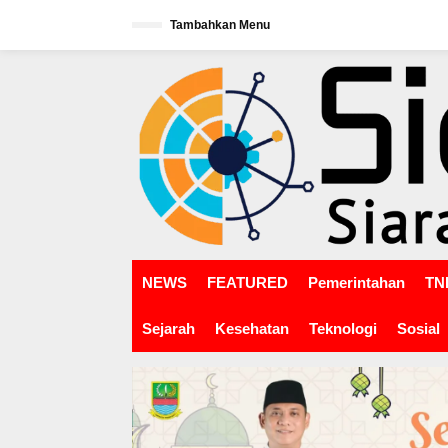
L
Tambahkan Menu
e
w
tutup
a
t
i
k
e
k
o
n
t
e
n
NEWS
FEATURED
Pemerintahan
TNI
Sejarah
Kesehatan
Teknologi
Sosial