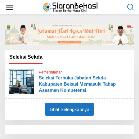
L
e
w
a
t
i
k
e
k
o
Seleksi Sekda
n
t
Pemerintahan
e
Seleksi Terbuka Jabatan Sekda
n
Kabupaten Bekasi Memasuki Tahap
Asesmen Kompetensi
Lihat Selengkapnya