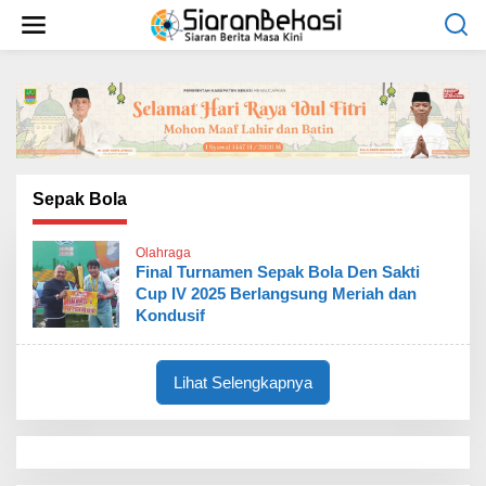
L
e
w
a
t
i
k
e
k
o
Sepak Bola
n
t
Olahraga
e
Final Turnamen Sepak Bola Den Sakti
n
Cup IV 2025 Berlangsung Meriah dan
Kondusif
Lihat Selengkapnya