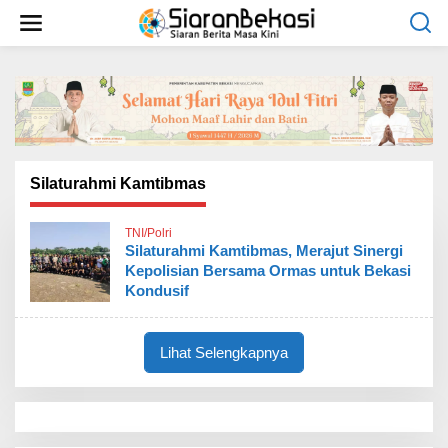
L
e
w
a
t
i
k
e
k
o
Silaturahmi Kamtibmas
n
t
TNI/Polri
e
Silaturahmi Kamtibmas, Merajut Sinergi
n
Kepolisian Bersama Ormas untuk Bekasi
Kondusif
Lihat Selengkapnya