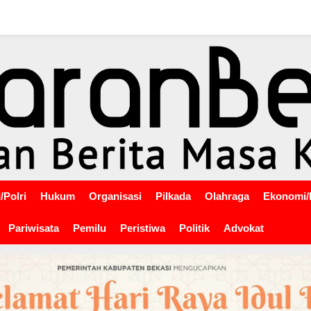
/Polri
Hukum
Organisasi
Pilkada
Olahraga
Ekonomi/
Pariwisata
Pemilu
Peristiwa
Politik
Advokat