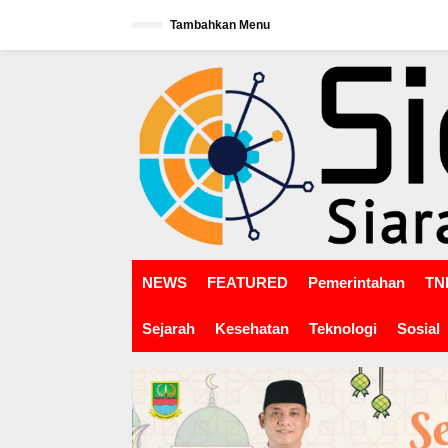
L
Tambahkan Menu
e
w
tutup
a
t
i
k
e
k
o
n
t
e
n
NEWS
FEATURED
Pemerintahan
TNI
Sejarah
Kesehatan
Teknologi
Sosial