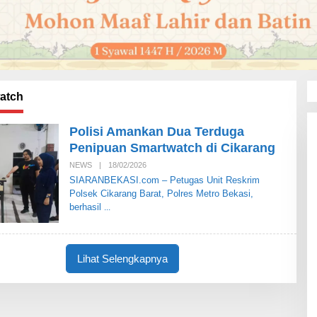
atch
Polisi Amankan Dua Terduga
Penipuan Smartwatch di Cikarang
NEWS
|
18/02/2026
O
L
SIARANBEKASI.com – Petugas Unit Reskrim
E
Polsek Cikarang Barat, Polres Metro Bekasi,
H
S
berhasil
I
A
R
A
N
Lihat Selengkapnya
B
E
K
A
S
I