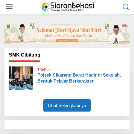
L
e
w
a
t
i
k
e
k
o
SMK Cibitung
n
t
TNI/Polri
e
Polsek Cikarang Barat Hadir di Sekolah,
n
Bentuk Pelajar Berkarakter
Lihat Selengkapnya