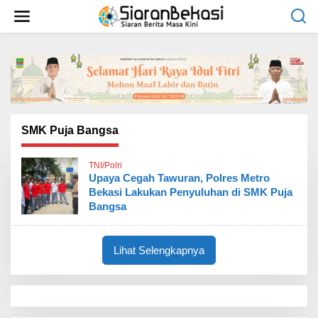
L
e
w
a
t
i
k
e
k
o
SMK Puja Bangsa
n
t
TNI/Polri
e
Upaya Cegah Tawuran, Polres Metro
n
Bekasi Lakukan Penyuluhan di SMK Puja
Bangsa
Lihat Selengkapnya