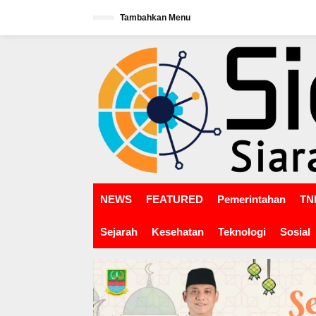
L
Tambahkan Menu
e
w
tutup
a
t
i
k
e
k
o
n
t
e
n
NEWS
FEATURED
Pemerintahan
TNI
Sejarah
Kesehatan
Teknologi
Sosial