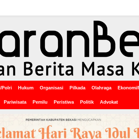
/Polri
Hukum
Organisasi
Pilkada
Olahraga
Ekonomi/
Pariwisata
Pemilu
Peristiwa
Politik
Advokat