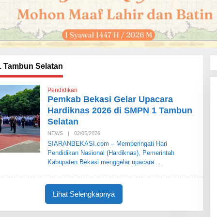
 Tambun Selatan
Pendidikan
Pemkab Bekasi Gelar Upacara
Hardiknas 2026 di SMPN 1 Tambun
Selatan
NEWS
|
02/05/2026
O
L
SIARANBEKASI.com – Memperingati Hari
E
Pendidikan Nasional (Hardiknas), Pemerintah
H
S
Kabupaten Bekasi menggelar upacara
I
A
R
A
Lihat Selengkapnya
N
B
E
K