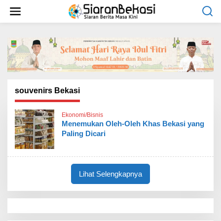
L
e
w
a
t
i
k
e
k
o
souvenirs Bekasi
n
t
Ekonomi/Bisnis
e
Menemukan Oleh-Oleh Khas Bekasi yang
n
Paling Dicari
Lihat Selengkapnya