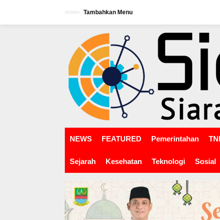
L
Tambahkan Menu
e
w
tutup
a
t
i
k
e
k
o
n
t
e
n
NEWS
FEATURED
Pemerintahan
TNI
Sejarah
Kesehatan
Teknologi
Sosial