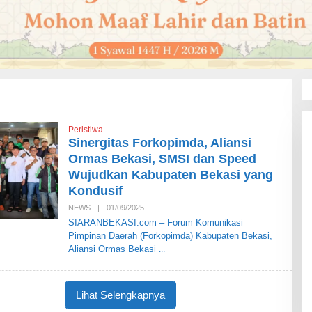
Peristiwa
Sinergitas Forkopimda, Aliansi
Ormas Bekasi, SMSI dan Speed
Wujudkan Kabupaten Bekasi yang
Kondusif
NEWS
|
01/09/2025
O
L
SIARANBEKASI.com – Forum Komunikasi
E
Pimpinan Daerah (Forkopimda) Kabupaten Bekasi,
H
S
Aliansi Ormas Bekasi
I
A
R
A
Lihat Selengkapnya
N
B