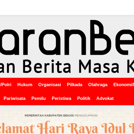
/Polri
Hukum
Organisasi
Pilkada
Olahraga
Ekonomi/
Pariwisata
Pemilu
Peristiwa
Politik
Advokat