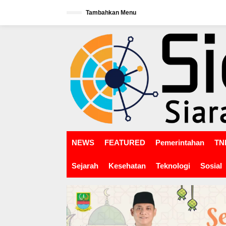
L
Tambahkan Menu
e
w
tutup
a
t
i
k
e
k
o
n
t
e
n
NEWS
FEATURED
Pemerintahan
TNI
Sejarah
Kesehatan
Teknologi
Sosial