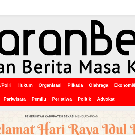
/Polri
Hukum
Organisasi
Pilkada
Olahraga
Ekonomi/
Pariwisata
Pemilu
Peristiwa
Politik
Advokat