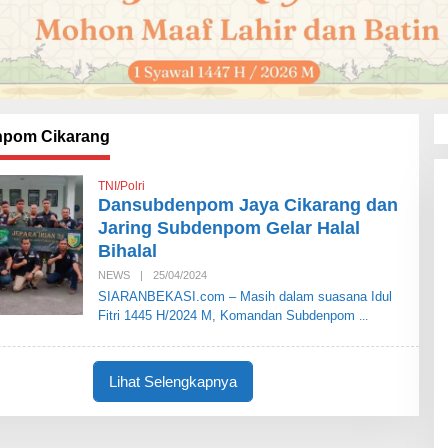
pom Cikarang
TNI/Polri
Dansubdenpom Jaya Cikarang dan
Jaring Subdenpom Gelar Halal
Bihalal
NEWS
|
25/04/2024
O
L
SIARANBEKASI.com – Masih dalam suasana Idul
E
Fitri 1445 H/2024 M, Komandan Subdenpom
H
S
I
A
R
Lihat Selengkapnya
A
N
B
E
K