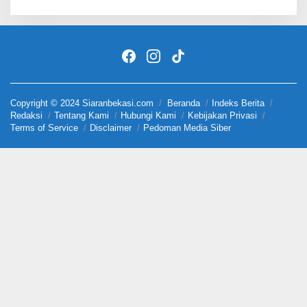
Copyright © 2024 Siaranbekasi.com
Beranda
Indeks Berita
Redaksi
Tentang Kami
Hubungi Kami
Kebijakan Privasi
Terms of Service
Disclaimer
Pedoman Media Siber