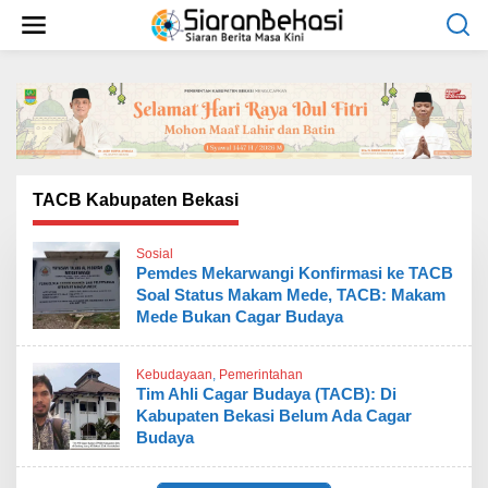
L
e
w
a
t
i
k
e
k
o
TACB Kabupaten Bekasi
n
t
Sosial
e
Pemdes Mekarwangi Konfirmasi ke TACB
n
Soal Status Makam Mede, TACB: Makam
Mede Bukan Cagar Budaya
Kebudayaan
,
Pemerintahan
Tim Ahli Cagar Budaya (TACB): Di
Kabupaten Bekasi Belum Ada Cagar
Budaya