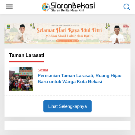
L
e
w
a
t
i
k
e
k
o
Taman Larasati
n
t
Sosial
e
Peresmian Taman Larasati, Ruang Hijau
n
Baru untuk Warga Kota Bekasi
Lihat Selengkapnya