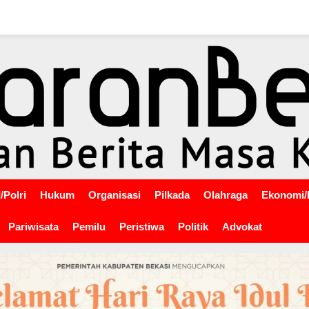
/Polri
Hukum
Organisasi
Pilkada
Olahraga
Ekonomi/
Pariwisata
Pemilu
Peristiwa
Politik
Advokat