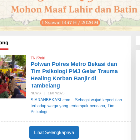
ang
TNI/Polri
Polwan Polres Metro Bekasi dan
Tim Psikologi PMJ Gelar Trauma
Healing Korban Banjir di
Tambelang
NEWS
|
11/07/2025
O
L
SIARANBEKASI.com – Sebagai wujud kepedulian
E
terhadap warga yang terdampak bencana, Tim
H
S
Psikologi
I
A
R
A
Lihat Selengkapnya
N
B