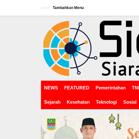
L
Tambahkan Menu
e
w
tutup
a
t
i
k
e
k
o
n
t
e
n
NEWS
FEATURED
Pemerintahan
TNI
Sejarah
Kesehatan
Teknologi
Sosial