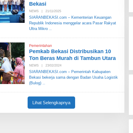
E
Bekasi
K
A
NEWS
|
21/11/2025
O
S
L
SIARANBEKASI.com – Kementerian Keuangan
I
E
Republik Indonesia menggelar acara Pasar Rakyat
H
S
Ultra Mikro
I
A
R
A
Pemerintahan
N
Pemkab Bekasi Distribusikan 10
B
E
Ton Beras Murah di Tambun Utara
K
A
NEWS
|
23/02/2024
O
S
L
SIARANBEKASI.com – Pemerintah Kabupaten
I
E
Bekasi bekerja sama dengan Badan Usaha Logistik
H
S
(Bulog)
I
A
R
A
Lihat Selengkapnya
N
B
E
K
A
S
I