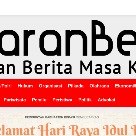
/Polri
Hukum
Organisasi
Pilkada
Olahraga
Ekonomi/
Pariwisata
Pemilu
Peristiwa
Politik
Advokat