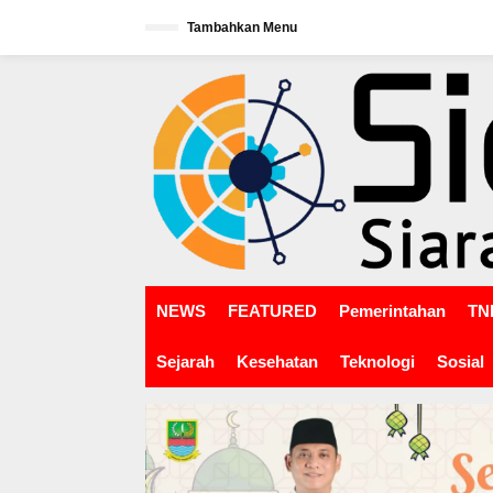
L
Tambahkan Menu
e
w
tutup
a
t
i
k
e
k
o
n
t
e
n
NEWS
FEATURED
Pemerintahan
TNI
Sejarah
Kesehatan
Teknologi
Sosial