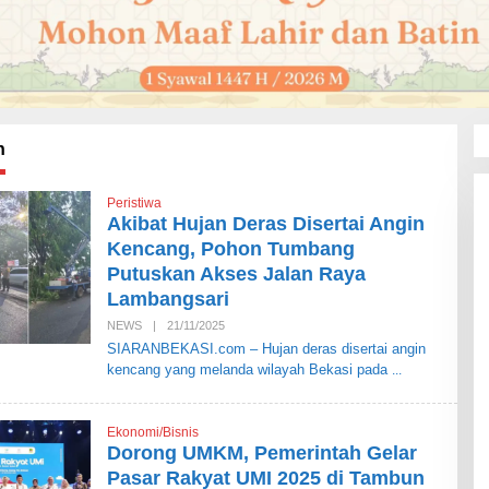
n
Peristiwa
Akibat Hujan Deras Disertai Angin
Kencang, Pohon Tumbang
Putuskan Akses Jalan Raya
Lambangsari
NEWS
|
21/11/2025
O
L
SIARANBEKASI.com – Hujan deras disertai angin
E
kencang yang melanda wilayah Bekasi pada
H
S
I
A
Ekonomi/Bisnis
R
A
Dorong UMKM, Pemerintah Gelar
N
Pasar Rakyat UMI 2025 di Tambun
B