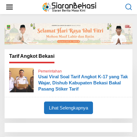
L
e
w
a
t
i
k
e
k
o
Tarif Angkot Bekasi
n
t
Pemerintahan
e
Usai Viral Soal Tarif Angkot K-17 yang Tak
n
Wajar, Dishub Kabupaten Bekasi Bakal
Pasang Stiker Tarif
Lihat Selengkapnya