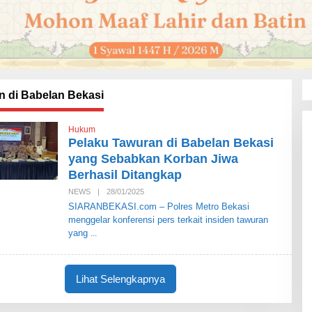
n di Babelan Bekasi
Hukum
Pelaku Tawuran di Babelan Bekasi
yang Sebabkan Korban Jiwa
Berhasil Ditangkap
NEWS
|
28/01/2025
O
L
SIARANBEKASI.com – Polres Metro Bekasi
E
menggelar konferensi pers terkait insiden tawuran
H
S
yang
I
A
R
A
Lihat Selengkapnya
N
B
E
K