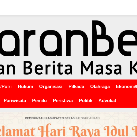
/Polri
Hukum
Organisasi
Pilkada
Olahraga
Ekonomi/
Pariwisata
Pemilu
Peristiwa
Politik
Advokat