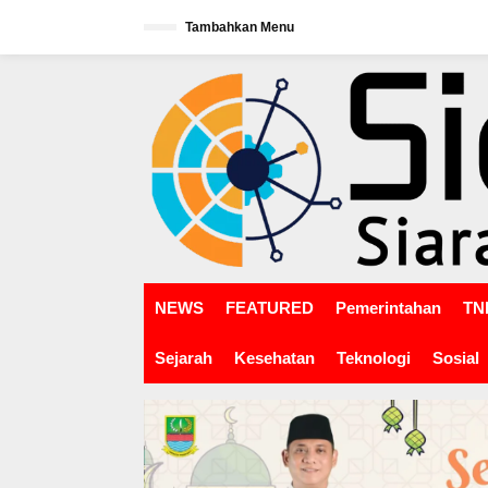
L
Tambahkan Menu
e
w
tutup
a
t
i
k
e
k
o
n
t
e
n
NEWS
FEATURED
Pemerintahan
TNI
Sejarah
Kesehatan
Teknologi
Sosial