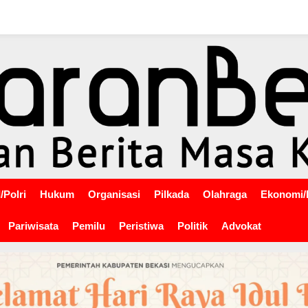
/Polri
Hukum
Organisasi
Pilkada
Olahraga
Ekonomi/
Pariwisata
Pemilu
Peristiwa
Politik
Advokat