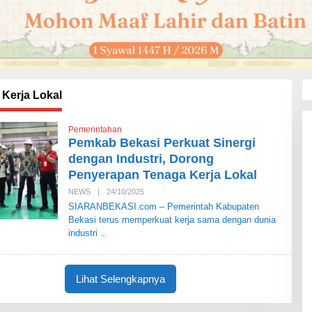
Kerja Lokal
Pemerintahan
Pemkab Bekasi Perkuat Sinergi
dengan Industri, Dorong
Penyerapan Tenaga Kerja Lokal
NEWS
|
24/10/2025
O
L
SIARANBEKASI.com – Pemerintah Kabupaten
E
Bekasi terus memperkuat kerja sama dengan dunia
H
S
industri
I
A
R
A
Lihat Selengkapnya
N
B
E
K