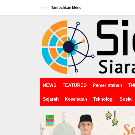
L
Tambahkan Menu
e
w
tutup
a
t
i
k
e
k
o
n
t
e
n
NEWS
FEATURED
Pemerintahan
TNI
Sejarah
Kesehatan
Teknologi
Sosial