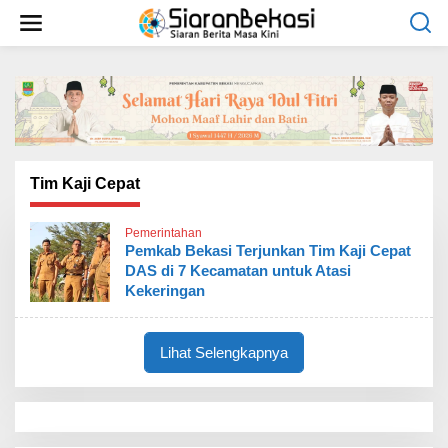
L
e
w
a
t
i
k
e
k
o
Tim Kaji Cepat
n
t
Pemerintahan
e
Pemkab Bekasi Terjunkan Tim Kaji Cepat
n
DAS di 7 Kecamatan untuk Atasi
Kekeringan
Lihat Selengkapnya