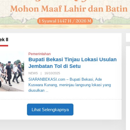
k II
Pemerintahan
Bupati Bekasi Tinjau Lokasi Usulan
Jembatan Tol di Setu
NEWS
|
16/10/2025
O
L
SIARANBEKASI.com – Bupati Bekasi, Ade
E
Kuswara Kunang, meninjau langsung lokasi yang
H
S
diusulkan
I
A
R
A
Lihat Selengkapnya
N
B
E
K
A