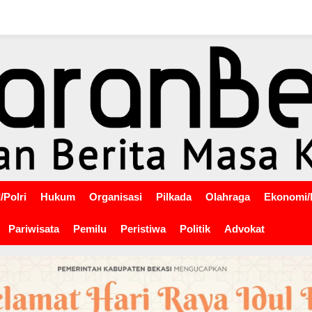
/Polri
Hukum
Organisasi
Pilkada
Olahraga
Ekonomi/
Pariwisata
Pemilu
Peristiwa
Politik
Advokat