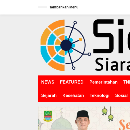
L
Tambahkan Menu
e
w
tutup
a
t
i
k
e
k
o
n
t
e
n
NEWS
FEATURED
Pemerintahan
TNI
Sejarah
Kesehatan
Teknologi
Sosial