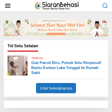
L
e
w
a
t
i
k
e
k
o
Tol Setu Selatan
n
t
TNI/Polri
e
Giat Patroli Biru, Polsek Setu Responsif
n
Bantu Korban Laka Tunggal ke Rumah
Sakit
Lihat Selengkapnya