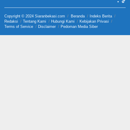
Copyright © 2024 Siaranbekasi.com
Beranda
Indeks Berita
Redaksi
Tentang Kami
Hubungi Kami
Kebijakan Privasi
Terms of Service
Disclaimer
Pedoman Media Siber