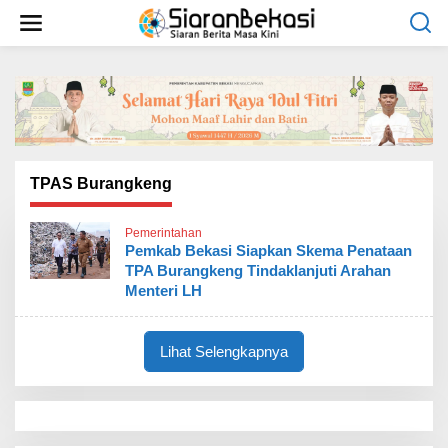
L
e
w
a
t
i
k
e
k
o
TPAS Burangkeng
n
t
Pemerintahan
e
Pemkab Bekasi Siapkan Skema Penataan
n
TPA Burangkeng Tindaklanjuti Arahan
Menteri LH
Lihat Selengkapnya