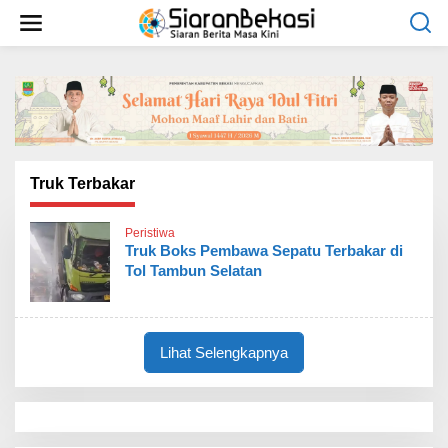
L
e
w
a
t
i
k
e
k
o
Truk Terbakar
n
t
Peristiwa
e
Truk Boks Pembawa Sepatu Terbakar di
n
Tol Tambun Selatan
Lihat Selengkapnya