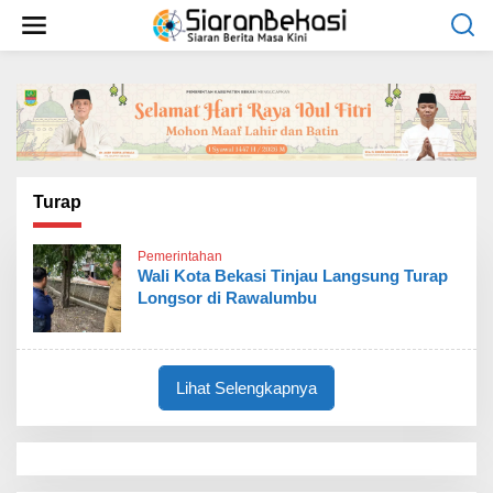
L
e
w
a
t
i
k
e
k
o
Turap
n
t
Pemerintahan
e
Wali Kota Bekasi Tinjau Langsung Turap
n
Longsor di Rawalumbu
Lihat Selengkapnya