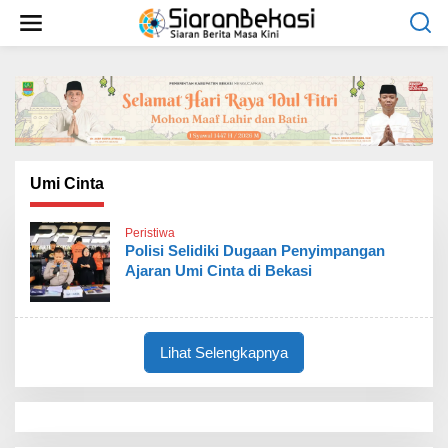
L
e
w
a
t
i
k
e
k
o
Umi Cinta
n
t
Peristiwa
e
Polisi Selidiki Dugaan Penyimpangan
n
Ajaran Umi Cinta di Bekasi
Lihat Selengkapnya