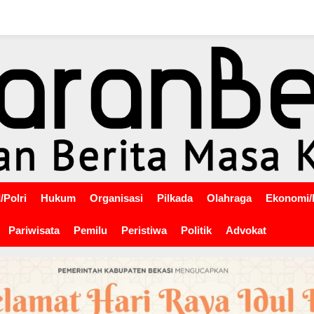
/Polri
Hukum
Organisasi
Pilkada
Olahraga
Ekonomi/
Pariwisata
Pemilu
Peristiwa
Politik
Advokat