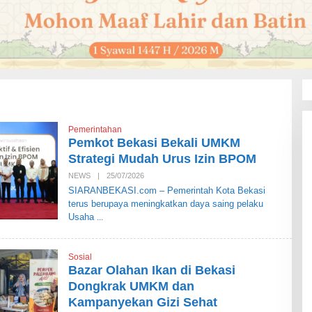
Pemerintahan
Pemkot Bekasi Bekali UMKM
Strategi Mudah Urus Izin BPOM
NEWS
|
25/07/2026
O
L
SIARANBEKASI.com – Pemerintah Kota Bekasi
E
terus berupaya meningkatkan daya saing pelaku
H
S
Usaha
I
A
R
A
Sosial
N
Bazar Olahan Ikan di Bekasi
B
E
Dongkrak UMKM dan
K
Kampanyekan Gizi Sehat
A