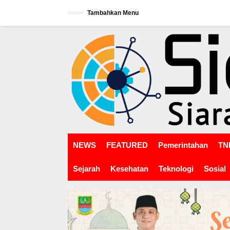
L
Tambahkan Menu
e
w
tutup
a
t
i
k
e
k
o
n
t
e
n
NEWS
FEATURED
Pemerintahan
TNI
Sejarah
Kesehatan
Teknologi
Sosial