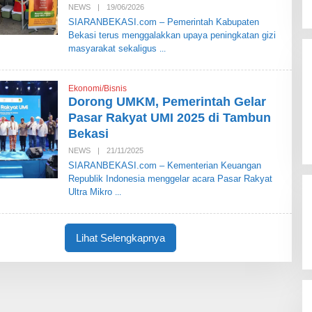
S
NEWS
|
19/06/2026
O
I
L
SIARANBEKASI.com – Pemerintah Kabupaten
E
Bekasi terus menggalakkan upaya peningkatan gizi
H
S
masyarakat sekaligus
I
A
R
A
Ekonomi/Bisnis
N
Dorong UMKM, Pemerintah Gelar
B
E
Pasar Rakyat UMI 2025 di Tambun
K
Bekasi
A
S
NEWS
|
21/11/2025
O
I
L
SIARANBEKASI.com – Kementerian Keuangan
E
Republik Indonesia menggelar acara Pasar Rakyat
H
S
Ultra Mikro
I
A
R
A
Lihat Selengkapnya
N
B
E
K
A
S
I