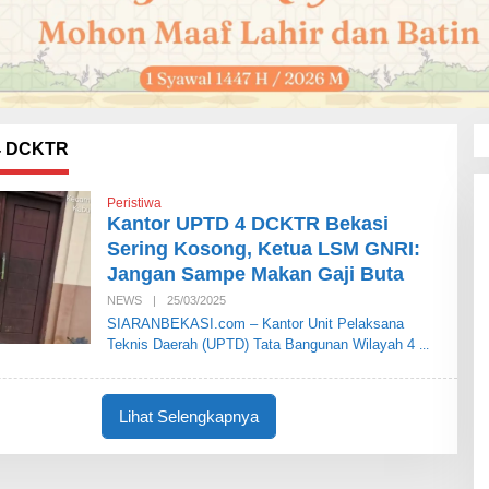
4 DCKTR
Peristiwa
Kantor UPTD 4 DCKTR Bekasi
Sering Kosong, Ketua LSM GNRI:
Jangan Sampe Makan Gaji Buta
NEWS
|
25/03/2025
O
L
SIARANBEKASI.com – Kantor Unit Pelaksana
E
Teknis Daerah (UPTD) Tata Bangunan Wilayah 4
H
S
I
A
R
Lihat Selengkapnya
A
N
B
E
K