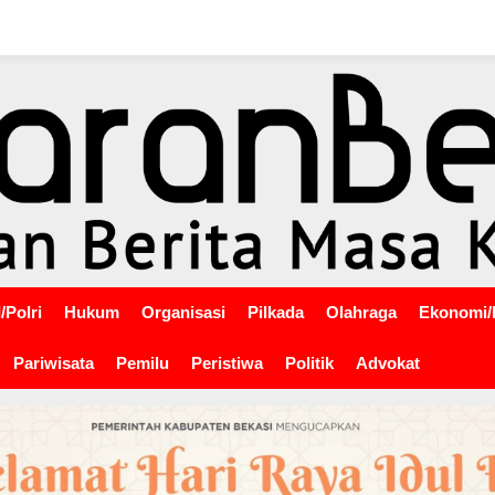
/Polri
Hukum
Organisasi
Pilkada
Olahraga
Ekonomi/
Pariwisata
Pemilu
Peristiwa
Politik
Advokat