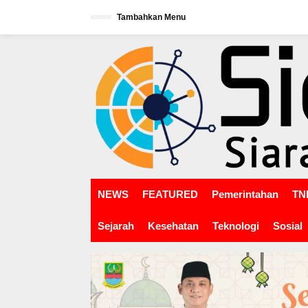
L
Tambahkan Menu
e
w
tutup
a
t
i
k
e
k
o
n
t
e
n
NEWS
FEATURED
Pemerintahan
TNI
Sejarah
Kesehatan
Teknologi
Sosial