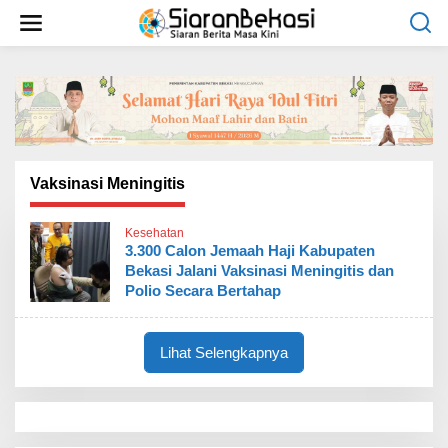
L
e
w
a
t
i
k
e
k
o
Vaksinasi Meningitis
n
t
Kesehatan
e
3.300 Calon Jemaah Haji Kabupaten
n
Bekasi Jalani Vaksinasi Meningitis dan
Polio Secara Bertahap
Lihat Selengkapnya