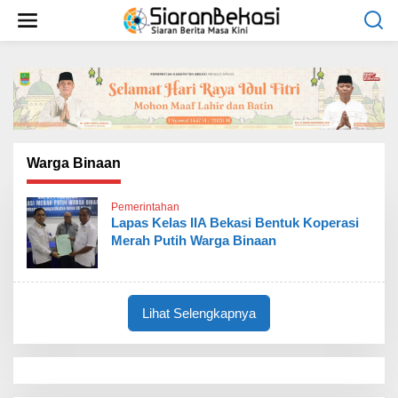
L
e
w
a
t
i
k
e
k
o
Warga Binaan
n
t
Pemerintahan
e
Lapas Kelas IIA Bekasi Bentuk Koperasi
n
Merah Putih Warga Binaan
Lihat Selengkapnya