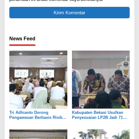
News Feed
Tri Adhianto Dorong
Kabupaten Bekasi Usulkan
Pengawasan Berbasis Risiko,
Penyesuaian LP2B Jadi 71
Pemkot Bekasi Perkuat Tata
Persen, Jaga Keseimbangan
Kelola
Industri dan Pertanian