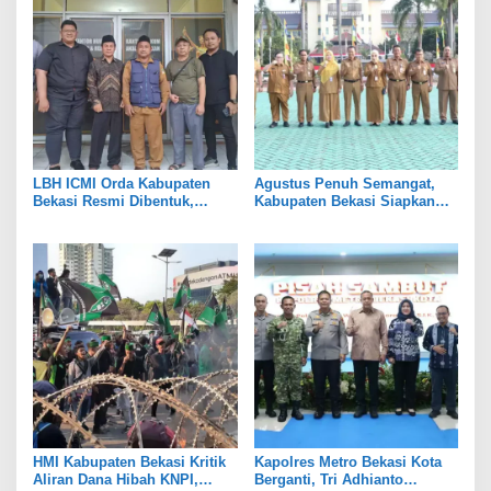
LBH ICMI Orda Kabupaten
Agustus Penuh Semangat,
Bekasi Resmi Dibentuk,
Kabupaten Bekasi Siapkan
Fokus Edukasi dan
Rangkaian Peringatan Tiga
Pendampingan Hukum
Hari Besar
HMI Kabupaten Bekasi Kritik
Kapolres Metro Bekasi Kota
Aliran Dana Hibah KNPI,
Berganti, Tri Adhianto