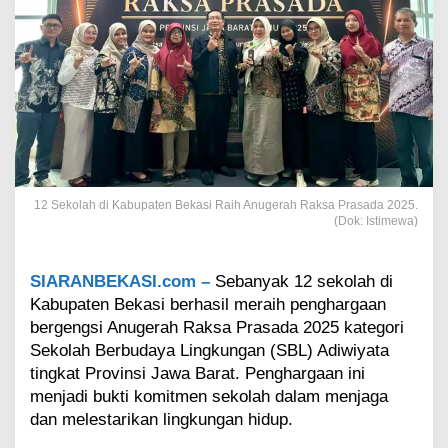
u
p
a
t
e
n
B
e
k
a
s
12 Sekolah di Kabupaten Bekasi Raih Anugerah Raksa Prasada 2025.
i
(Dok: Istimewa)
R
a
i
SIARANBEKASI.com –
Sebanyak 12 sekolah di
h
Kabupaten Bekasi berhasil meraih penghargaan
A
bergengsi Anugerah Raksa Prasada 2025 kategori
n
u
Sekolah Berbudaya Lingkungan (SBL) Adiwiyata
g
tingkat Provinsi Jawa Barat. Penghargaan ini
e
menjadi bukti komitmen sekolah dalam menjaga
r
dan melestarikan lingkungan hidup.
a
h