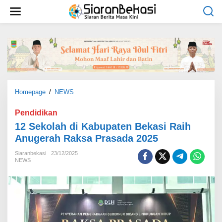
L
e
w
a
t
i
k
e
k
o
Homepage
/
NEWS
1
n
2
t
S
Pendidikan
e
e
12 Sekolah di Kabupaten Bekasi Raih
n
k
Anugerah Raksa Prasada 2025
o
l
Siaranbekasi
23/12/2025
a
NEWS
h
d
i
K
a
b