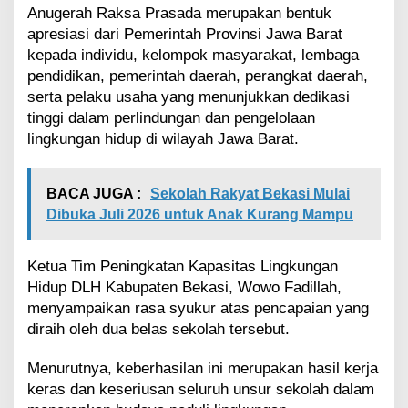
R
Anugerah Raksa Prasada merupakan bentuk
a
apresiasi dari Pemerintah Provinsi Jawa Barat
k
kepada individu, kelompok masyarakat, lembaga
s
pendidikan, pemerintah daerah, perangkat daerah,
a
serta pelaku usaha yang menunjukkan dedikasi
P
r
tinggi dalam perlindungan dan pengelolaan
a
lingkungan hidup di wilayah Jawa Barat.
s
a
d
BACA JUGA :
Sekolah Rakyat Bekasi Mulai
a
Dibuka Juli 2026 untuk Anak Kurang Mampu
2
0
2
Ketua Tim Peningkatan Kapasitas Lingkungan
5
Hidup DLH Kabupaten Bekasi, Wowo Fadillah,
menyampaikan rasa syukur atas pencapaian yang
diraih oleh dua belas sekolah tersebut.
Menurutnya, keberhasilan ini merupakan hasil kerja
keras dan keseriusan seluruh unsur sekolah dalam