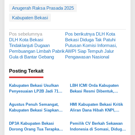
Anugerah Raksa Prasada 2025
Kabupaten Bekasi
N
Pos sebelumnya
Pos berikutnya
DLH Kota
DLH Kota Bekasi
Bekasi Diduga Tak Patuhi
a
Tindaklanjuti Dugaan
Putusan Komisi Informasi,
v
Pembuangan Limbah Pabrik
AWPI Siap Tempuh Jalur
Gula di Bantar Gebang
Pengawasan Nasional
i
g
Posting Terkait
a
s
Kabupaten Bekasi Usulkan
LBH ICMI Orda Kabupaten
Penyesuaian LP2B Jadi 71
Bekasi Resmi Dibentuk,
i
Persen, Jaga Keseimbangan
Fokus Edukasi dan
p
Industri dan Pertanian
Pendampingan Hukum
Agustus Penuh Semangat,
HMI Kabupaten Bekasi Kritik
o
Kabupaten Bekasi Siapkan
Aliran Dana Hibah KNPI,
Rangkaian Peringatan Tiga
Tekankan Transparansi
s
Hari Besar
DP3A Kabupaten Bekasi
Pemilik CV Berkah Sekawan
Dorong Orang Tua Terapkan
Indonesia di Somasi, Diduga
Pola Asuh Digital untuk
Gelapkan Dana Investasi