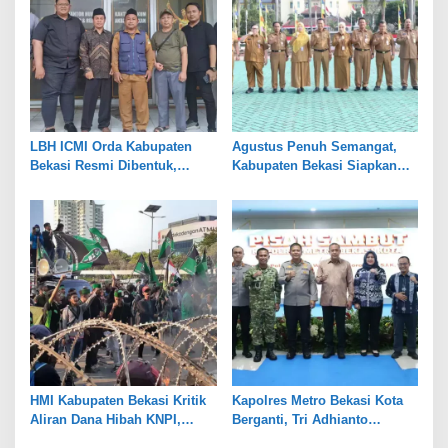
LBH ICMI Orda Kabupaten
Agustus Penuh Semangat,
Bekasi Resmi Dibentuk,
Kabupaten Bekasi Siapkan
Fokus Edukasi dan
Rangkaian Peringatan Tiga
Pendampingan Hukum
Hari Besar
HMI Kabupaten Bekasi Kritik
Kapolres Metro Bekasi Kota
Aliran Dana Hibah KNPI,
Berganti, Tri Adhianto
Tekankan Transparansi
Tekankan Penguatan Sinergi