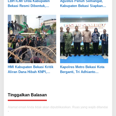
LBH ICMI Orda Kabupaten
Agustus Penuh Semangat,
Bekasi Resmi Dibentuk,
Kabupaten Bekasi Siapkan
Fokus Edukasi dan
Rangkaian Peringatan Tiga
Pendampingan Hukum
Hari Besar
HMI Kabupaten Bekasi Kritik
Kapolres Metro Bekasi Kota
Aliran Dana Hibah KNPI,
Berganti, Tri Adhianto
Tekankan Transparansi
Tekankan Penguatan Sinergi
Tinggalkan Balasan
Alamat email Anda tidak akan dipublikasikan.
Ruas yang wajib ditandai
*