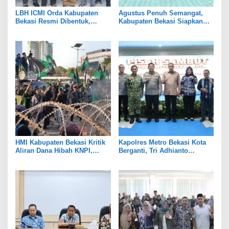
LBH ICMI Orda Kabupaten
Agustus Penuh Semangat,
Bekasi Resmi Dibentuk,
Kabupaten Bekasi Siapkan
Fokus Edukasi dan
Rangkaian Peringatan Tiga
Pendampingan Hukum
Hari Besar
HMI Kabupaten Bekasi Kritik
Kapolres Metro Bekasi Kota
Aliran Dana Hibah KNPI,
Berganti, Tri Adhianto
Tekankan Transparansi
Tekankan Penguatan Sinergi