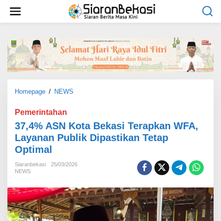
L
e
w
a
t
i
k
e
k
o
Homepage
/
NEWS
3
n
7
t
,
Pemerintahan
e
4
37,4% ASN Kota Bekasi Terapkan WFA,
n
%
Layanan Publik Dipastikan Tetap
A
Optimal
S
N
Siaranbekasi
25/03/2026
K
NEWS
o
t
a
B
e