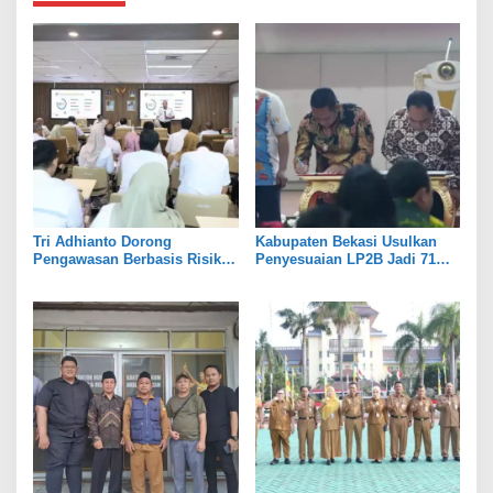
Tri Adhianto Dorong
Kabupaten Bekasi Usulkan
Pengawasan Berbasis Risiko,
Penyesuaian LP2B Jadi 71
Pemkot Bekasi Perkuat Tata
Persen, Jaga Keseimbangan
Kelola
Industri dan Pertanian