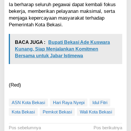
Ia berharap seluruh pegawai dapat kembali fokus
bekerja, memberikan pelayanan maksimal, serta
menjaga kepercayaan masyarakat terhadap
Pemerintah Kota Bekasi.
BACA JUGA :
Bupati Bekasi Ade Kuswara
Kunang, Siap Menjalankan Komitmen
Bersama untuk Jabar Istimewa
(Red)
ASN Kota Bekasi
Hari Raya Nyepi
Idul Fitri
Kota Bekasi
Pemkot Bekasi
Wali Kota Bekasi
N
Pos sebelumnya
Pos berikutnya