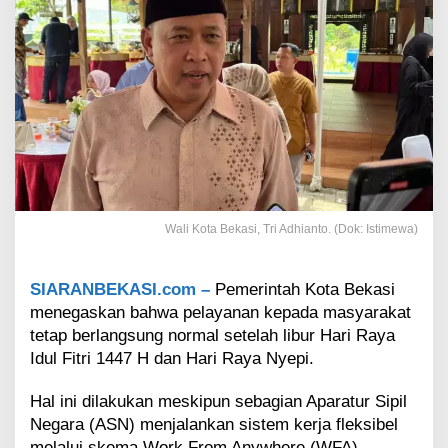
k
a
s
i
T
e
r
a
p
k
a
n
Wali Kota Bekasi, Tri Adhianto. (Dok: Istimewa)
W
F
A
SIARANBEKASI.com –
Pemerintah Kota Bekasi
,
L
menegaskan bahwa pelayanan kepada masyarakat
a
tetap berlangsung normal setelah libur Hari Raya
y
Idul Fitri 1447 H dan Hari Raya Nyepi.
a
n
Hal ini dilakukan meskipun sebagian Aparatur Sipil
a
n
Negara (ASN) menjalankan sistem kerja fleksibel
P
melalui skema Work From Anywhere (WFA).