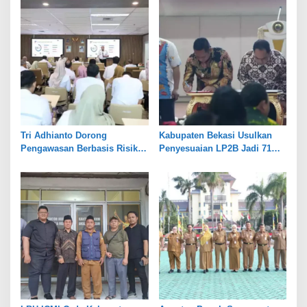
Tri Adhianto Dorong
Kabupaten Bekasi Usulkan
Pengawasan Berbasis Risiko,
Penyesuaian LP2B Jadi 71
Pemkot Bekasi Perkuat Tata
Persen, Jaga Keseimbangan
Kelola
Industri dan Pertanian