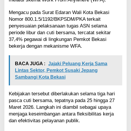
u
b
Mengacu pada Surat Edaran Wali Kota Bekasi
l
Nomor 800.1.5/1192/BKPSDM/PKA terkait
i
penyesuaian pelaksanaan tugas ASN selama
k
D
periode libur dan cuti bersama, tercatat sekitar
i
37,4% pegawai di lingkungan Pemkot Bekasi
p
bekerja dengan mekanisme WFA.
a
s
t
BACA JUGA :
Jajaki Peluang Kerja Sama
i
k
Lintas Sektor, Pemkot Susaki Jepang
a
Sambangi Kota Bekasi
n
T
e
Kebijakan tersebut diberlakukan selama tiga hari
t
pasca cuti bersama, tepatnya pada 25 hingga 27
a
Maret 2026. Langkah ini diambil sebagai upaya
p
menjaga keseimbangan antara fleksibilitas kerja
O
p
dan efektivitas pelayanan publik.
t