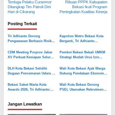
Terduga Pelaku Curanmor
Ribuan PPPK Kabupaten
a
Ditangkap Tim Patroli Dini
Bekasi Ikuti Program
v
Hari di Cikarang
Peningkatan Kualitas Kinerja
i
Posting Terkait
g
a
Tri Adhianto Dorong
Kapolres Metro Bekasi Kota
s
Pengawasan Berbasis Risiko,
Berganti, Tri Adhianto
Pemkot Bekasi Perkuat Tata
Tekankan Penguatan Sinergi
i
Kelola
CDM Meeting Porprov Jabar
Pemkot Bekasi Bekali UMKM
p
XV Perkuat Kesiapan Seluruh
Strategi Mudah Urus Izin
o
Kontingen Writing
BPOM
s
DLH Kota Bekasi Selidiki
Wali Kota Bekasi Ajak Warga
Dugaan Pencemaran Udara di
Dukung Pendataan Ekonomi
Sumur Batu
BPS
Bekasi Sabet Warta Kota
Wali Kota Bekasi Dorong
Awards 2026, Tri Adhianto:
PSEL Utamakan Rekrutmen
Jadi Pelecut Tingkatkan
Tenaga Kerja Lokal
Pelayanan
Jangan Lewatkan