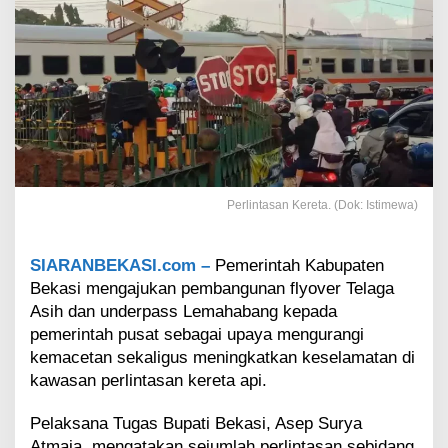
y
o
v
e
r
d
a
n
U
n
d
Perlintasan Kereta. (Dok: Istimewa)
e
r
p
SIARANBEKASI.com –
Pemerintah Kabupaten
a
Bekasi mengajukan pembangunan flyover Telaga
s
s
Asih dan underpass Lemahabang kepada
u
pemerintah pusat sebagai upaya mengurangi
n
kemacetan sekaligus meningkatkan keselamatan di
t
kawasan perlintasan kereta api.
u
k
Pelaksana Tugas Bupati Bekasi, Asep Surya
A
t
Atmaja, mengatakan sejumlah perlintasan sebidang