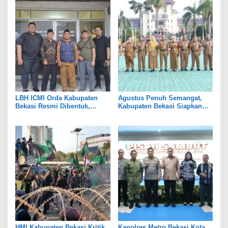
LBH ICMI Orda Kabupaten
Agustus Penuh Semangat,
Bekasi Resmi Dibentuk,
Kabupaten Bekasi Siapkan
Fokus Edukasi dan
Rangkaian Peringatan Tiga
Pendampingan Hukum
Hari Besar
HMI Kabupaten Bekasi Kritik
Kapolres Metro Bekasi Kota