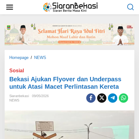
L
e
w
a
t
i
k
e
k
o
Homepage
/
NEWS
B
n
e
t
k
Sosial
e
a
Bekasi Ajukan Flyover dan Underpass
n
s
untuk Atasi Macet Perlintasan Kereta
i
A
Siaranbekasi
09/05/2026
j
NEWS
u
k
a
n
F
l