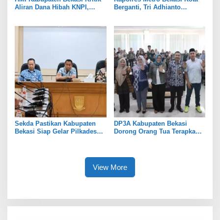
Aliran Dana Hibah KNPI,
Berganti, Tri Adhianto
Tekankan Transparansi
Tekankan Penguatan Sinergi
Sekda Pastikan Kabupaten
DP3A Kabupaten Bekasi
Bekasi Siap Gelar Pilkades
Dorong Orang Tua Terapkan
Serentak 2026
Pola Asuh Digital untuk
Lindungi Anak
View More