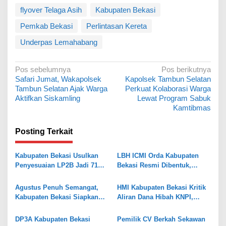
flyover Telaga Asih
Kabupaten Bekasi
Pemkab Bekasi
Perlintasan Kereta
Underpas Lemahabang
N
Pos sebelumnya
Pos berikutnya
Safari Jumat, Wakapolsek
Kapolsek Tambun Selatan
a
Tambun Selatan Ajak Warga
Perkuat Kolaborasi Warga
v
Aktifkan Siskamling
Lewat Program Sabuk
Kamtibmas
i
g
Posting Terkait
a
s
Kabupaten Bekasi Usulkan
LBH ICMI Orda Kabupaten
Penyesuaian LP2B Jadi 71
Bekasi Resmi Dibentuk,
i
Persen, Jaga Keseimbangan
Fokus Edukasi dan
p
Industri dan Pertanian
Pendampingan Hukum
Agustus Penuh Semangat,
HMI Kabupaten Bekasi Kritik
o
Kabupaten Bekasi Siapkan
Aliran Dana Hibah KNPI,
Rangkaian Peringatan Tiga
Tekankan Transparansi
s
Hari Besar
DP3A Kabupaten Bekasi
Pemilik CV Berkah Sekawan