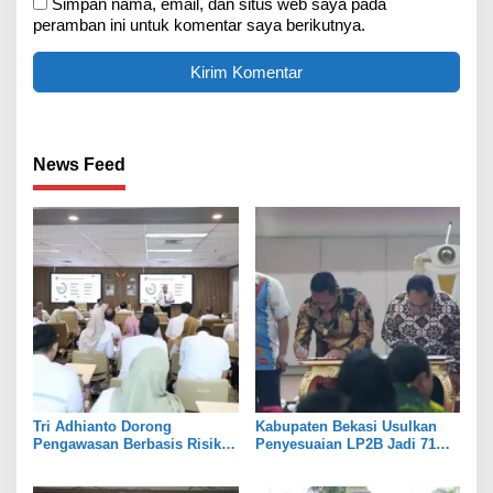
Simpan nama, email, dan situs web saya pada
peramban ini untuk komentar saya berikutnya.
News Feed
Tri Adhianto Dorong
Kabupaten Bekasi Usulkan
Pengawasan Berbasis Risiko,
Penyesuaian LP2B Jadi 71
Pemkot Bekasi Perkuat Tata
Persen, Jaga Keseimbangan
Kelola
Industri dan Pertanian