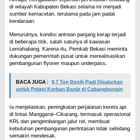
a
di wilayah Kabupaten Bekasi selama ini menjadi
s
sumber kemacetan, terutama pada jam padat
i
kendaraan.
M
a
c
Menurutnya, kondisi antrean panjang kerap terjadi
e
di beberapa titik, salah satunya di kawasan
t
Lemahabang. Karena itu, Pemkab Bekasi meminta
P
dukungan pemerintah pusat untuk merealisasikan
e
pembangunan flyover maupun underpass.
r
l
i
n
BACA JUGA :
9,7 Ton Benih Padi Disalurkan
t
untuk Petani Korban Banjir di Cabangbungin
a
s
a
Ia menjelaskan, peningkatan perjalanan kereta api
n
di lintas Manggarai–Cikarang, termasuk operasional
K
KRL dan pengembangan jalur rel, membuat
e
kebutuhan pembangunan perlintasan tidak sebidang
r
e
semakin mendesak.