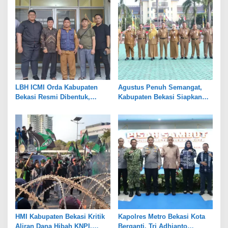
LBH ICMI Orda Kabupaten
Agustus Penuh Semangat,
Bekasi Resmi Dibentuk,
Kabupaten Bekasi Siapkan
Fokus Edukasi dan
Rangkaian Peringatan Tiga
Pendampingan Hukum
Hari Besar
HMI Kabupaten Bekasi Kritik
Kapolres Metro Bekasi Kota
Aliran Dana Hibah KNPI,
Berganti, Tri Adhianto