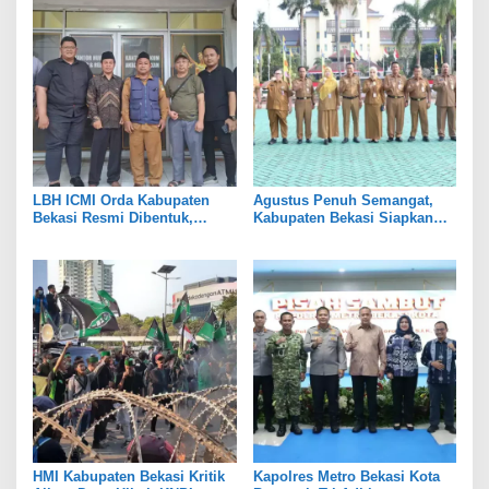
LBH ICMI Orda Kabupaten
Agustus Penuh Semangat,
Bekasi Resmi Dibentuk,
Kabupaten Bekasi Siapkan
Fokus Edukasi dan
Rangkaian Peringatan Tiga
Pendampingan Hukum
Hari Besar
HMI Kabupaten Bekasi Kritik
Kapolres Metro Bekasi Kota