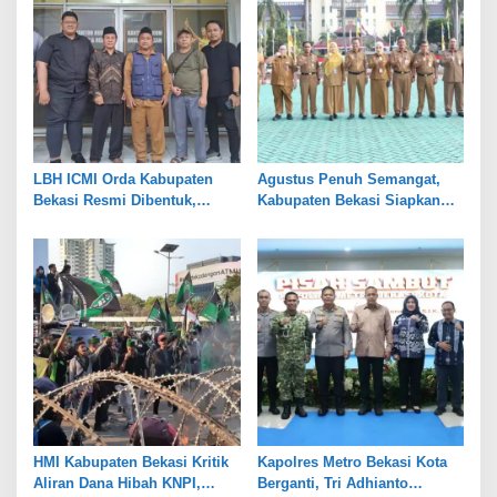
LBH ICMI Orda Kabupaten
Agustus Penuh Semangat,
Bekasi Resmi Dibentuk,
Kabupaten Bekasi Siapkan
Fokus Edukasi dan
Rangkaian Peringatan Tiga
Pendampingan Hukum
Hari Besar
HMI Kabupaten Bekasi Kritik
Kapolres Metro Bekasi Kota
Aliran Dana Hibah KNPI,
Berganti, Tri Adhianto