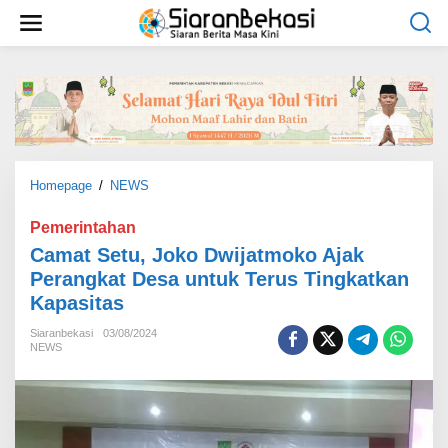
L
e
w
a
t
i
k
e
k
o
Homepage
/
NEWS
C
n
a
t
m
Pemerintahan
e
a
Camat Setu, Joko Dwijatmoko Ajak
n
t
Perangkat Desa untuk Terus Tingkatkan
S
Kapasitas
e
t
Siaranbekasi
03/08/2024
u
NEWS
,
J
o
k
o