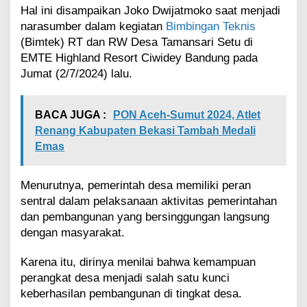
e
Hal ini disampaikan Joko Dwijatmoko saat menjadi
s
narasumber dalam kegiatan
Bimbingan Teknis
a
(Bimtek) RT dan RW Desa Tamansari Setu di
u
EMTE Highland Resort Ciwidey Bandung pada
n
Jumat (2/7/2024) lalu.
t
u
k
T
BACA JUGA :
PON Aceh-Sumut 2024, Atlet
e
Renang Kabupaten Bekasi Tambah Medali
r
Emas
u
s
T
Menurutnya, pemerintah desa memiliki peran
i
sentral dalam pelaksanaan aktivitas pemerintahan
n
dan pembangunan yang bersinggungan langsung
g
k
dengan masyarakat.
a
t
Karena itu, dirinya menilai bahwa kemampuan
k
perangkat desa menjadi salah satu kunci
a
keberhasilan pembangunan di tingkat desa.
n