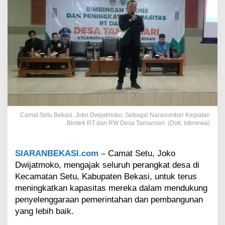
D
w
i
j
a
t
m
o
k
o
A
j
Camat Setu Bekasi, Joko Dwijatmoko, Sebagai Narasumber Kegiatan
a
Bimtek RT dan RW Desa Tamansari. (Dok: Istimewa)
k
P
e
SIARANBEKASI.com –
Camat Setu, Joko
r
a
Dwijatmoko, mengajak seluruh perangkat desa di
n
Kecamatan Setu, Kabupaten Bekasi, untuk terus
g
meningkatkan kapasitas mereka dalam mendukung
k
penyelenggaraan pemerintahan dan pembangunan
a
yang lebih baik.
t
D