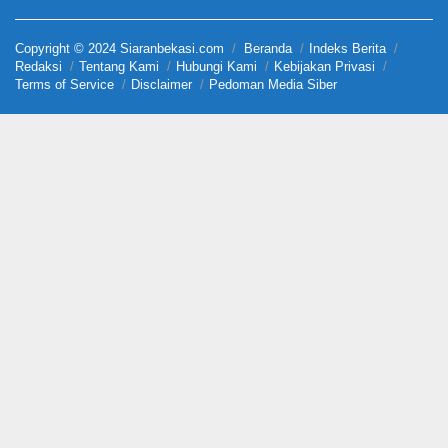
Copyright © 2024 Siaranbekasi.com
Beranda
Indeks Berita
Redaksi
Tentang Kami
Hubungi Kami
Kebijakan Privasi
Terms of Service
Disclaimer
Pedoman Media Siber