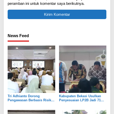
peramban ini untuk komentar saya berikutnya.
News Feed
Tri Adhianto Dorong
Kabupaten Bekasi Usulkan
Pengawasan Berbasis Risiko,
Penyesuaian LP2B Jadi 71
Pemkot Bekasi Perkuat Tata
Persen, Jaga Keseimbangan
Kelola
Industri dan Pertanian