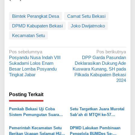
Bimtek Perangkat Desa
Camat Setu Bekasi
DPMD Kabupaten Bekasi
Joko Dwijatmoko
Kecamatan Setu
N
Pos sebelumnya
Pos berikutnya
Posyandu Nusa Indah VIII
DPP Garda Pasundan
a
Sukadami Lolos Enam
Deklarasikan Dukung Ade
v
Besar Lomba Posyandu
Kuswara Kunang, SH pada
Tingkat Jabar
Pilkada Kabupaten Bekasi
i
2024
g
a
Posting Terkait
s
Pemkab Bekasi Uji Coba
Setu Targetkan Juara Murotal
i
Sistem Pemungutan Suara
Sab’ah di MTQH ke-57
p
Elektronik Pilkades 2026
Kabupaten Bekasi
o
Pemerintah Kecamatan Setu
DPMD Lakukan Pembinaan
Berikan Ucapan Selamat HUT
Pengelola BUMDes Se-