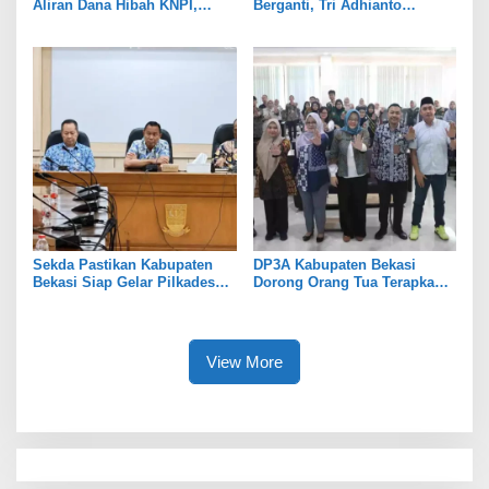
Aliran Dana Hibah KNPI,
Berganti, Tri Adhianto
Tekankan Transparansi
Tekankan Penguatan Sinergi
Sekda Pastikan Kabupaten
DP3A Kabupaten Bekasi
Bekasi Siap Gelar Pilkades
Dorong Orang Tua Terapkan
Serentak 2026
Pola Asuh Digital untuk
Lindungi Anak
View More