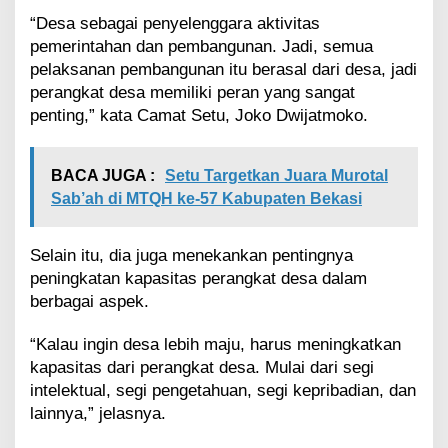
K
a
“Desa sebagai penyelenggara aktivitas
p
pemerintahan dan pembangunan. Jadi, semua
a
pelaksanan pembangunan itu berasal dari desa, jadi
s
perangkat desa memiliki peran yang sangat
i
penting,” kata Camat Setu, Joko Dwijatmoko.
t
a
s
BACA JUGA :
Setu Targetkan Juara Murotal
Sab’ah di MTQH ke-57 Kabupaten Bekasi
Selain itu, dia juga menekankan pentingnya
peningkatan kapasitas perangkat desa dalam
berbagai aspek.
“Kalau ingin desa lebih maju, harus meningkatkan
kapasitas dari perangkat desa. Mulai dari segi
intelektual, segi pengetahuan, segi kepribadian, dan
lainnya,” jelasnya.