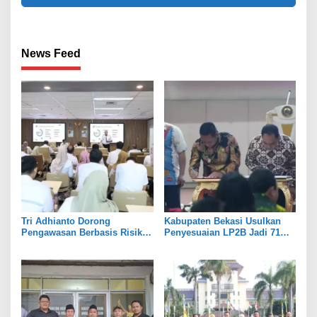
News Feed
Tri Adhianto Dorong
Kabupaten Bekasi Usulkan
Pengawasan Berbasis Risiko,
Penyesuaian LP2B Jadi 71
Pemkot Bekasi Perkuat Tata
Persen, Jaga Keseimbangan
Kelola
Industri dan Pertanian