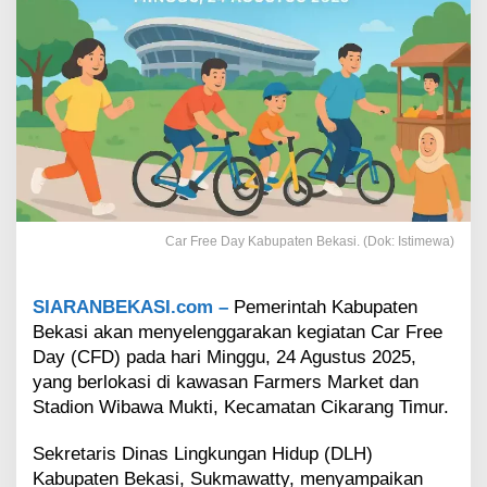
p
a
t
e
n
B
e
k
a
s
i
,
Car Free Day Kabupaten Bekasi. (Dok: Istimewa)
W
a
r
SIARANBEKASI.com –
Pemerintah Kabupaten
g
Bekasi akan menyelenggarakan kegiatan Car Free
a
B
Day (CFD) pada hari Minggu, 24 Agustus 2025,
e
yang berlokasi di kawasan Farmers Market dan
r
Stadion Wibawa Mukti, Kecamatan Cikarang Timur.
o
l
Sekretaris Dinas Lingkungan Hidup (DLH)
a
Kabupaten Bekasi, Sukmawatty, menyampaikan
h