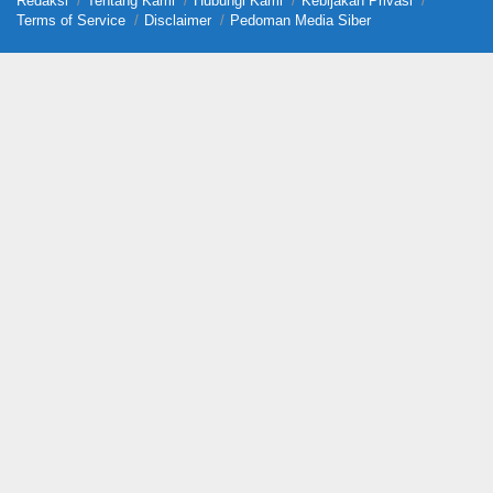
Redaksi
Tentang Kami
Hubungi Kami
Kebijakan Privasi
Terms of Service
Disclaimer
Pedoman Media Siber