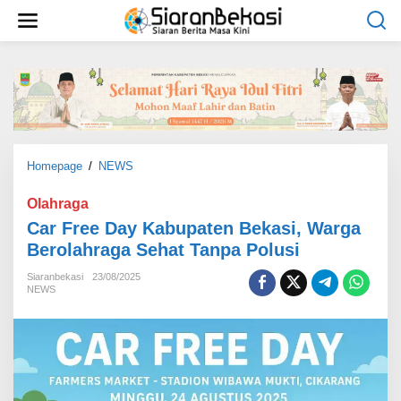
L
e
w
a
t
i
k
e
k
o
Homepage
/
NEWS
C
n
a
t
r
Olahraga
e
F
Car Free Day Kabupaten Bekasi, Warga
n
r
Berolahraga Sehat Tanpa Polusi
e
e
Siaranbekasi
23/08/2025
D
NEWS
a
y
K
a
b
u