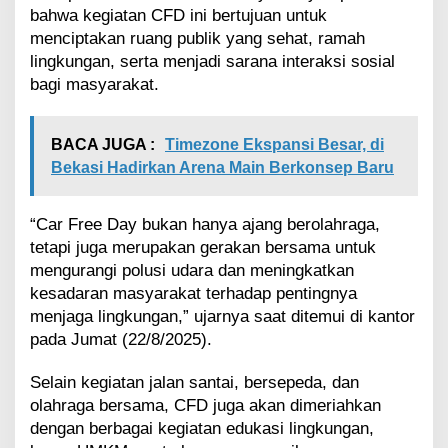
r
bahwa kegiatan CFD ini bertujuan untuk
a
menciptakan ruang publik yang sehat, ramah
g
lingkungan, serta menjadi sarana interaksi sosial
a
bagi masyarakat.
S
e
h
BACA JUGA :
Timezone Ekspansi Besar, di
a
t
Bekasi Hadirkan Arena Main Berkonsep Baru
T
a
n
“Car Free Day bukan hanya ajang berolahraga,
p
tetapi juga merupakan gerakan bersama untuk
a
mengurangi polusi udara dan meningkatkan
P
kesadaran masyarakat terhadap pentingnya
o
menjaga lingkungan,” ujarnya saat ditemui di kantor
l
u
pada Jumat (22/8/2025).
s
i
Selain kegiatan jalan santai, bersepeda, dan
olahraga bersama, CFD juga akan dimeriahkan
dengan berbagai kegiatan edukasi lingkungan,