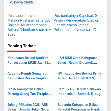
Wibawa Mukti
N
Pos sebelumnya
Pos berikutnya
Kapolsek Setu
Melalui Puskesmas, 2.900
Pimpin Pengecekan Stadion
a
Balita di Muaragembong
Garuda Yaksa Jelang
v
Bekasi Diberikan Vitamin A
Pelaksanaan Nusantara Open
2025
i
g
Posting Terkait
a
s
Kabupaten Bekasi Usulkan
LBH ICMI Orda Kabupaten
Penyesuaian LP2B Jadi 71
Bekasi Resmi Dibentuk,
i
Persen, Jaga Keseimbangan
Fokus Edukasi dan
p
Industri dan Pertanian
Pendampingan Hukum
Agustus Penuh Semangat,
HMI Kabupaten Bekasi Kritik
o
Kabupaten Bekasi Siapkan
Aliran Dana Hibah KNPI,
Rangkaian Peringatan Tiga
Tekankan Transparansi
s
Hari Besar
DP3A Kabupaten Bekasi
Pemilik CV Berkah Sekawan
Dorong Orang Tua Terapkan
Indonesia di Somasi, Diduga
Pola Asuh Digital untuk
Gelapkan Dana Investasi
Lindungi Anak
Rp338 Juta
Jelang Pilkades 2026, ASN
Bapenda Kabupaten Bekasi
Bekasi Diminta Tetap Netral
Perketat Pengawasan Pajak