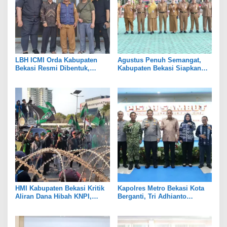
LBH ICMI Orda Kabupaten
Agustus Penuh Semangat,
Bekasi Resmi Dibentuk,
Kabupaten Bekasi Siapkan
Fokus Edukasi dan
Rangkaian Peringatan Tiga
Pendampingan Hukum
Hari Besar
HMI Kabupaten Bekasi Kritik
Kapolres Metro Bekasi Kota
Aliran Dana Hibah KNPI,
Berganti, Tri Adhianto
Tekankan Transparansi
Tekankan Penguatan Sinergi