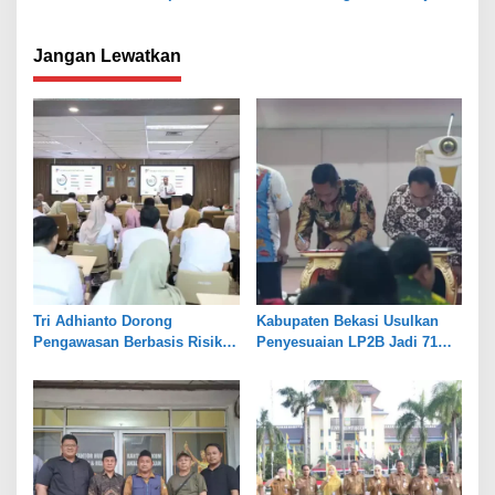
Air Tanah, Kejar PAD 2026
Jangan Lewatkan
Tri Adhianto Dorong
Kabupaten Bekasi Usulkan
Pengawasan Berbasis Risiko,
Penyesuaian LP2B Jadi 71
Pemkot Bekasi Perkuat Tata
Persen, Jaga Keseimbangan
Kelola
Industri dan Pertanian