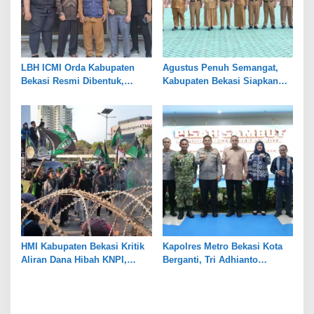
LBH ICMI Orda Kabupaten
Agustus Penuh Semangat,
Bekasi Resmi Dibentuk,
Kabupaten Bekasi Siapkan
Fokus Edukasi dan
Rangkaian Peringatan Tiga
Pendampingan Hukum
Hari Besar
HMI Kabupaten Bekasi Kritik
Kapolres Metro Bekasi Kota
Aliran Dana Hibah KNPI,
Berganti, Tri Adhianto
Tekankan Transparansi
Tekankan Penguatan Sinergi