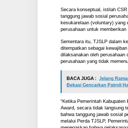
a
k
Secara konseptual, istilah CS
a
tanggung jawab sosial perusah
n
kesukarelaan (voluntary) yang
P
perusahaan untuk memberikan 
e
r
Sementara itu, TJSLP dalam ke
d
a
ditempatkan sebagai kewajiban
T
dilaksanakan oleh perusahaan 
J
perusahaan yang tidak memenuh
S
L
P
BACA JUGA :
Jelang Ramad
Bekasi Gencarkan Patroli 
“Ketika Pemerintah Kabupaten
Award, secara tidak langsung 
bahwa tanggung jawab sosial pe
melalui Perda TJSLP, Pemerint
menegaskan bahwa pelaksana