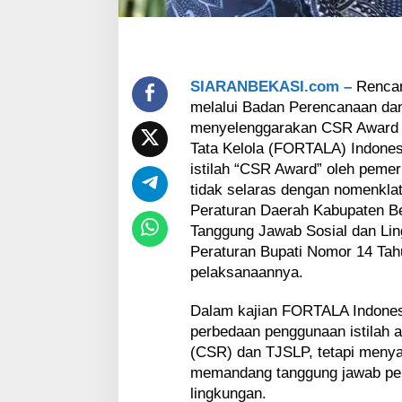
n
s
i
s
t
SIARANBEKASI.com –
Rencan
e
n
melalui Badan Perencanaan d
s
menyelenggarakan CSR Award 2
i
Tata Kelola (FORTALA) Indone
P
istilah “CSR Award” oleh pemeri
e
tidak selaras dengan nomenklat
m
k
Peraturan Daerah Kabupaten B
a
Tanggung Jawab Sosial dan Li
b
Peraturan Bupati Nomor 14 Tah
B
pelaksanaannya.
e
k
Dalam kajian FORTALA Indonesi
a
s
perbedaan penggunaan istilah a
i
(CSR) dan TJSLP, tetapi meny
J
memandang tanggung jawab pe
a
lingkungan.
l