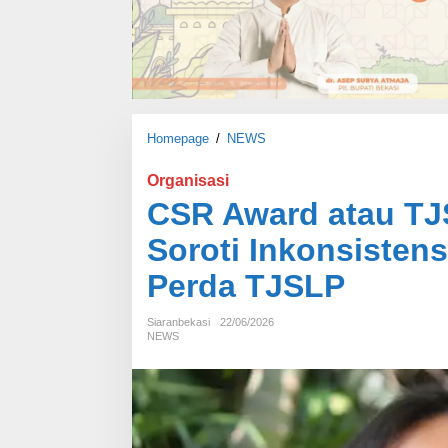
Homepage
/
NEWS
C
S
R
Organisasi
A
CSR Award atau T
w
a
Soroti Inkonsisten
r
d
Perda TJSLP
a
t
Siaranbekasi
22/06/2026
a
NEWS
u
T
J
S
L
P