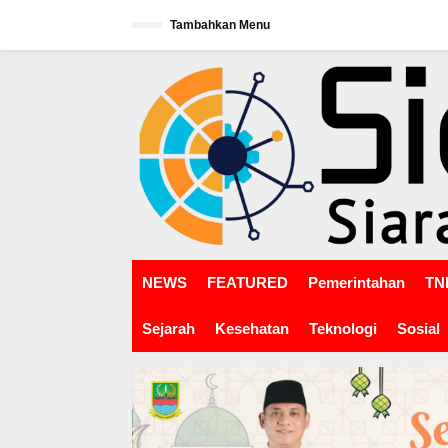
L
Tambahkan Menu
e
w
tutup
a
t
i
k
e
k
o
n
t
e
n
NEWS
FEATURED
Pemerintahan
TNI
Sejarah
Kesehatan
Teknologi
Sosial