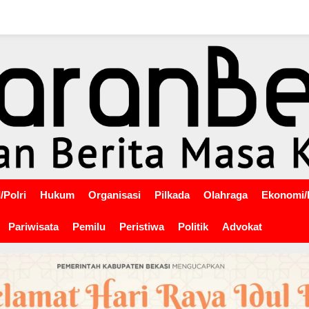
/Polri
Hukum
Organisasi
Pilkada
Olahraga
Ekonomi/
Pariwisata
Pemilu
Peristiwa
Politik
Advokat