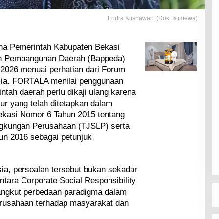
Endra Kusnawan. (Dok: Istimewa)
a Pemerintah Kabupaten Bekasi
an Pembangunan Daerah (Bappeda)
026 menuai perhatian dari Forum
sia. FORTALA menilai penggunaan
ntah daerah perlu dikaji ulang karena
ur yang telah ditetapkan dalam
ekasi Nomor 6 Tahun 2015 tentang
ngkungan Perusahaan (TJSLP) serta
un 2016 sebagai petunjuk
a, persoalan tersebut bukan sekadar
ntara Corporate Social Responsibility
angkut perbedaan paradigma dalam
rusahaan terhadap masyarakat dan