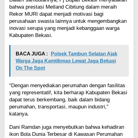
i
bahwa prestasi Metland Cibitung dalam meraih
I
Rekor MURI dapat menjadi motivasi bagi
n
perusahaan swasta lainnya untuk mengembangkan
d
o
inovasi serupa yang menjadi kebanggaan warga
n
Kabupaten Bekasi.
e
s
i
BACA JUGA :
Polsek Tambun Selatan Ajak
a
Warga Jaga Kamtibmas Lewat Jaga Bekasi
,
On The Spot
P
e
c
“Dengan menyediakan perumahan dengan fasilitas
a
h
yang representatif, kita berharap Kabupaten Bekasi
k
dapat terus berkembang, baik dalam bidang
a
perumahan, transportasi, maupun industri,”
n
katanya.
R
e
Dani Ramdan juga menyebutkan bahwa kehadiran
k
o
ikon Bola Dunia Terbesar di Kawasan Perumahan