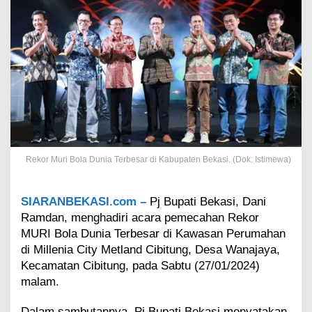
i
P
u
n
y
a
B
o
l
a
D
u
Rekor Muri Bola Dunia Terbesar di Kabupaten Bekasi. (Dok: Istimewa)
n
i
a
SIARANBEKASI.com –
Pj Bupati Bekasi, Dani
T
e
Ramdan, menghadiri acara pemecahan Rekor
r
MURI Bola Dunia Terbesar di Kawasan Perumahan
b
di Millenia City Metland Cibitung, Desa Wanajaya,
e
Kecamatan Cibitung, pada Sabtu (27/01/2024)
s
malam.
a
r
d
Dalam sambutannya, Pj Bupati Bekasi menyatakan