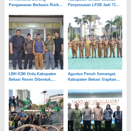
Pengawasan Berbasis Risiko,
Penyesuaian LP2B Jadi 71
Pemkot Bekasi Perkuat Tata
Persen, Jaga Keseimbangan
Kelola
Industri dan Pertanian
LBH ICMI Orda Kabupaten
Agustus Penuh Semangat,
Bekasi Resmi Dibentuk,
Kabupaten Bekasi Siapkan
Fokus Edukasi dan
Rangkaian Peringatan Tiga
Pendampingan Hukum
Hari Besar