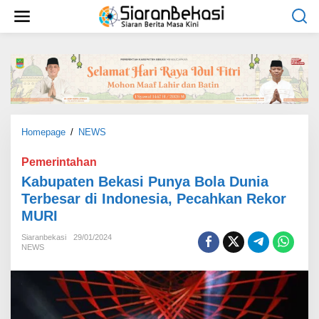
L
e
w
a
t
i
k
e
k
o
Homepage
/
NEWS
K
n
a
t
b
Pemerintahan
e
u
Kabupaten Bekasi Punya Bola Dunia
n
p
Terbesar di Indonesia, Pecahkan Rekor
a
MURI
t
e
Siaranbekasi
29/01/2024
n
NEWS
B
e
k
a
s