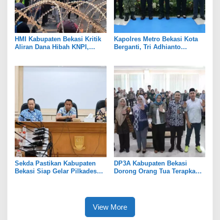
HMI Kabupaten Bekasi Kritik
Kapolres Metro Bekasi Kota
Aliran Dana Hibah KNPI,
Berganti, Tri Adhianto
Tekankan Transparansi
Tekankan Penguatan Sinergi
Sekda Pastikan Kabupaten
DP3A Kabupaten Bekasi
Bekasi Siap Gelar Pilkades
Dorong Orang Tua Terapkan
Serentak 2026
Pola Asuh Digital untuk
Lindungi Anak
View More