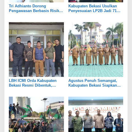
Tri Adhianto Dorong
Kabupaten Bekasi Usulkan
Pengawasan Berbasis Risiko,
Penyesuaian LP2B Jadi 71
Pemkot Bekasi Perkuat Tata
Persen, Jaga Keseimbangan
Kelola
Industri dan Pertanian
LBH ICMI Orda Kabupaten
Agustus Penuh Semangat,
Bekasi Resmi Dibentuk,
Kabupaten Bekasi Siapkan
Fokus Edukasi dan
Rangkaian Peringatan Tiga
Pendampingan Hukum
Hari Besar