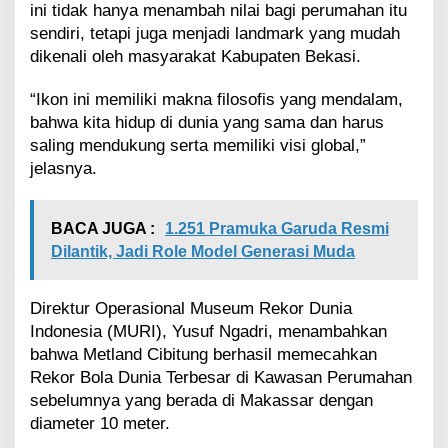
r
ini tidak hanya menambah nilai bagi perumahan itu
M
sendiri, tetapi juga menjadi landmark yang mudah
U
dikenali oleh masyarakat Kabupaten Bekasi.
R
I
“Ikon ini memiliki makna filosofis yang mendalam,
bahwa kita hidup di dunia yang sama dan harus
saling mendukung serta memiliki visi global,”
jelasnya.
BACA JUGA :
1.251 Pramuka Garuda Resmi
Dilantik, Jadi Role Model Generasi Muda
Direktur Operasional Museum Rekor Dunia
Indonesia (MURI), Yusuf Ngadri, menambahkan
bahwa Metland Cibitung berhasil memecahkan
Rekor Bola Dunia Terbesar di Kawasan Perumahan
sebelumnya yang berada di Makassar dengan
diameter 10 meter.