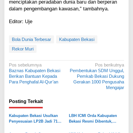
menciptakan peradaban dunia baru dan berperan
dalam pengembangan kawasan,” tambahnya.
Editor: Uje
Bola Dunia Terbesar
Kabupaten Bekasi
Rekor Muri
N
Pos sebelumnya
Pos berikutnya
Baznas Kabupaten Bekasi
Pembentukan SDM Unggul,
a
Berikan Bantuan Kepada
Pemkab Bekasi Dukung
v
Para Penghafal Al-Qur’an
Gerakan 1000 Pengusaha
Mengajar
i
g
Posting Terkait
a
s
Kabupaten Bekasi Usulkan
LBH ICMI Orda Kabupaten
Penyesuaian LP2B Jadi 71
Bekasi Resmi Dibentuk,
i
Persen, Jaga Keseimbangan
Fokus Edukasi dan
p
Industri dan Pertanian
Pendampingan Hukum