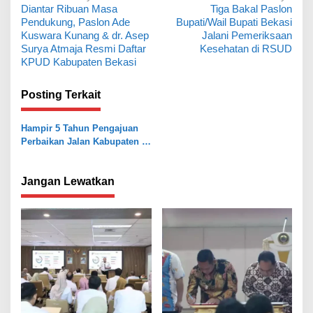
Diantar Ribuan Masa
Tiga Bakal Paslon
a
Pendukung, Paslon Ade
Bupati/Wail Bupati Bekasi
v
Kuswara Kunang & dr. Asep
Jalani Pemeriksaan
Surya Atmaja Resmi Daftar
Kesehatan di RSUD
i
KPUD Kabupaten Bekasi
g
a
Posting Terkait
s
Hampir 5 Tahun Pengajuan
i
Perbaikan Jalan Kabupaten di
p
Desa Ragemanunggal Setu
Belum Terealisasi
o
Jangan Lewatkan
s