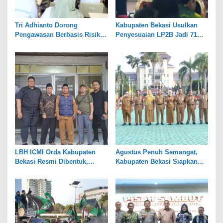
Tri Adhianto Dorong
Kabupaten Bekasi Usulkan
Pengawasan Berbasis Risiko,
Penyesuaian LP2B Jadi 71
Pemkot Bekasi Perkuat Tata
Persen, Jaga Keseimbangan
Kelola
Industri dan Pertanian
LBH ICMI Orda Kabupaten
Agustus Penuh Semangat,
Bekasi Resmi Dibentuk,
Kabupaten Bekasi Siapkan
Fokus Edukasi dan
Rangkaian Peringatan Tiga
Pendampingan Hukum
Hari Besar