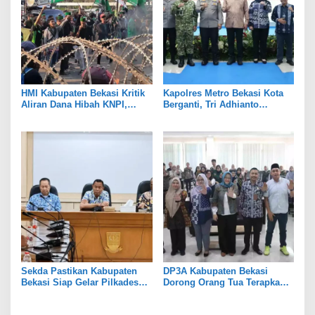
HMI Kabupaten Bekasi Kritik
Kapolres Metro Bekasi Kota
Aliran Dana Hibah KNPI,
Berganti, Tri Adhianto
Tekankan Transparansi
Tekankan Penguatan Sinergi
Sekda Pastikan Kabupaten
DP3A Kabupaten Bekasi
Bekasi Siap Gelar Pilkades
Dorong Orang Tua Terapkan
Serentak 2026
Pola Asuh Digital untuk
Lindungi Anak