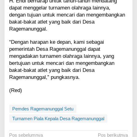
H. Endi berharap untuk tahun-tahun mendatang
dapat menggelar turnamen olahraga lainnya,
dengan tujuan untuk mencari dan mengembangkan
bakat-bakat atlet yang baik dari Desa
Ragemanunggal.
“Dengan harapan ke depan, kami sebagai
pemerintah Desa Ragemanunggal dapat
mengadakan turnamen olahraga lainnya, yang
bertujuan untuk mencari dan mengembangkan
bakat-bakat atlet yang baik dari Desa
Ragemanunggal,” pungkasnya.
(Red)
Pemdes Ragemanunggal Setu
Turnamen Piala Kepala Desa Ragemanunggal
N
Pos sebelumnya
Pos berikutnya