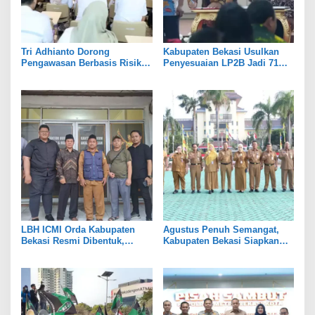
Tri Adhianto Dorong
Kabupaten Bekasi Usulkan
Pengawasan Berbasis Risiko,
Penyesuaian LP2B Jadi 71
Pemkot Bekasi Perkuat Tata
Persen, Jaga Keseimbangan
Kelola
Industri dan Pertanian
LBH ICMI Orda Kabupaten
Agustus Penuh Semangat,
Bekasi Resmi Dibentuk,
Kabupaten Bekasi Siapkan
Fokus Edukasi dan
Rangkaian Peringatan Tiga
Pendampingan Hukum
Hari Besar