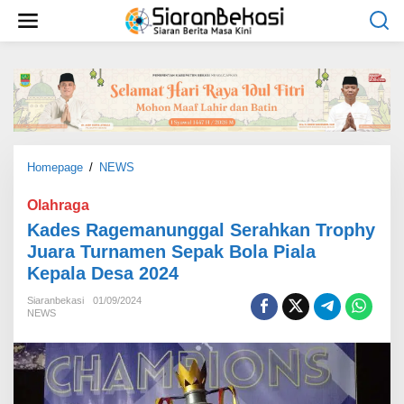
L
e
w
a
t
i
k
e
k
o
Homepage
/
NEWS
K
n
a
t
d
Olahraga
e
e
Kades Ragemanunggal Serahkan Trophy
n
s
Juara Turnamen Sepak Bola Piala
R
Kepala Desa 2024
a
g
Siaranbekasi
01/09/2024
e
NEWS
m
a
n
u
n