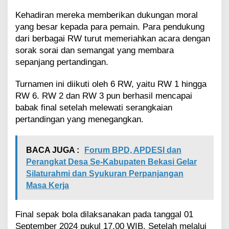
p
a
Kehadiran mereka memberikan dukungan moral
l
yang besar kepada para pemain. Para pendukung
a
dari berbagai RW turut memeriahkan acara dengan
D
e
sorak sorai dan semangat yang membara
s
sepanjang pertandingan.
a
2
Turnamen ini diikuti oleh 6 RW, yaitu RW 1 hingga
0
RW 6. RW 2 dan RW 3 pun berhasil mencapai
2
babak final setelah melewati serangkaian
4
pertandingan yang menegangkan.
BACA JUGA :
Forum BPD, APDESI dan
Perangkat Desa Se-Kabupaten Bekasi Gelar
Silaturahmi dan Syukuran Perpanjangan
Masa Kerja
Final sepak bola dilaksanakan pada tanggal 01
September 2024 pukul 17.00 WIB. Setelah melalui