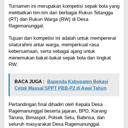
u
Turnamen ini merupakan kompetisi sepak bola yang
r
melibatkan tim-tim dari berbagai Rukun Tetangga
n
(RT) dan Rukun Warga (RW) di Desa
a
m
Ragemanunggal.
e
n
Tujuan dari kompetisi ini adalah untuk mempererat
S
silaturahmi antar warga, memperkuat rasa
e
kebersamaan, serta sebagai ajang untuk
p
menemukan bakat-bakat sepak bola dari tingkat
a
k
RW.
B
o
l
BACA JUGA :
Bapenda Kabupaten Bekasi
a
Cetak Massal SPPT PBB-P2 di Awal Tahun
P
i
a
Pertandingan final dihadiri oleh Kepala Desa
l
Ragemanunggal beserta jajaran, BPD, Karang
a
Taruna, Bimaspol, Polsek Setu, Babinsa, dan
K
e
seluruh masyarakat Desa Ragemanunggal.