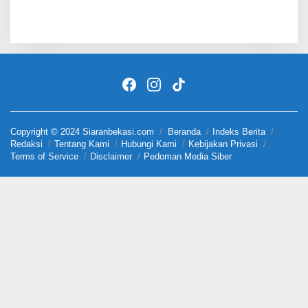
Copyright © 2024 Siaranbekasi.com
Beranda
Indeks Berita
Redaksi
Tentang Kami
Hubungi Kami
Kebijakan Privasi
Terms of Service
Disclaimer
Pedoman Media Siber