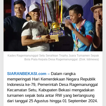
g
g
a
l
S
e
r
a
h
k
a
n
T
Kades Ragemanunggal Setu Serahkan Trophy Juara Turnamen Sepak
r
Bola Piala Kepala Desa Ragemanunggal. (Dok: Istimewa)
o
p
h
SIARANBEKASI.com –
Dalam rangka
y
memperingati Hari Kemerdekaan Negara Republik
J
Indonesia ke-79, Pemerintah Desa Ragemanunggal
u
Kecamatan Setu, Kabupaten Bekasi mengadakan
a
turnamen sepak bola antar RW yang berlangsung
r
a
dari tanggal 25 Agustus hingga 01 September 2024.
T