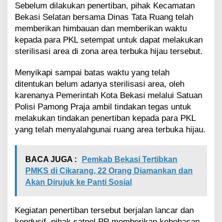
a
Sebelum dilakukan penertiban, pihak Kecamatan
S
Bekasi Selatan bersama Dinas Tata Ruang telah
e
memberikan himbauan dan memberikan waktu
p
a
kepada para PKL setempat untuk dapat melakukan
n
sterilisasi area di zona area terbuka hijau tersebut.
j
a
Menyikapi sampai batas waktu yang telah
n
ditentukan belum adanya sterilisasi area, oleh
g
J
karenanya Pemerintah Kota Bekasi melalui Satuan
a
Polisi Pamong Praja ambil tindakan tegas untuk
l
melakukan tindakan penertiban kepada para PKL
a
yang telah menyalahgunai ruang area terbuka hijau.
n
K
e
BACA JUGA :
Pemkab Bekasi Tertibkan
m
a
PMKS di Cikarang, 22 Orang Diamankan dan
k
Akan Dirujuk ke Panti Sosial
m
u
r
Kegiatan penertiban tersebut berjalan lancar dan
a
kondusif, pihak satpol PP memberikan kebebasan