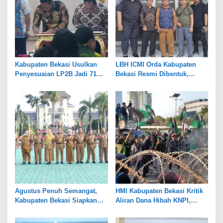
Kabupaten Bekasi Usulkan
LBH ICMI Orda Kabupaten
Penyesuaian LP2B Jadi 71
Bekasi Resmi Dibentuk,
Persen, Jaga Keseimbangan
Fokus Edukasi dan
Industri dan Pertanian
Pendampingan Hukum
Agustus Penuh Semangat,
HMI Kabupaten Bekasi Kritik
Kabupaten Bekasi Siapkan
Aliran Dana Hibah KNPI,
Rangkaian Peringatan Tiga
Tekankan Transparansi
Hari Besar