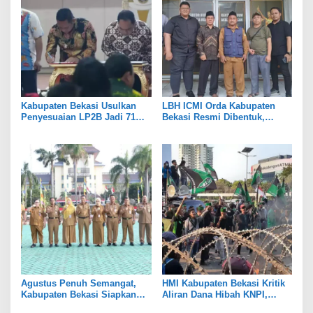
Kabupaten Bekasi Usulkan
LBH ICMI Orda Kabupaten
Penyesuaian LP2B Jadi 71
Bekasi Resmi Dibentuk,
Persen, Jaga Keseimbangan
Fokus Edukasi dan
Industri dan Pertanian
Pendampingan Hukum
Agustus Penuh Semangat,
HMI Kabupaten Bekasi Kritik
Kabupaten Bekasi Siapkan
Aliran Dana Hibah KNPI,
Rangkaian Peringatan Tiga
Tekankan Transparansi