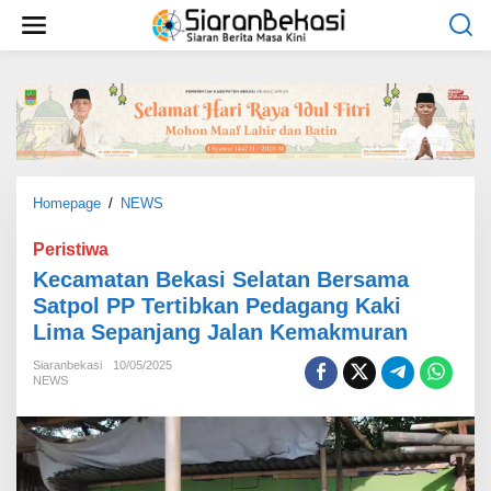
L
e
w
a
t
i
k
e
k
o
Homepage
/
NEWS
K
n
e
t
c
Peristiwa
e
a
Kecamatan Bekasi Selatan Bersama
n
m
Satpol PP Tertibkan Pedagang Kaki
a
Lima Sepanjang Jalan Kemakmuran
t
a
Siaranbekasi
10/05/2025
n
NEWS
B
e
k
a
s