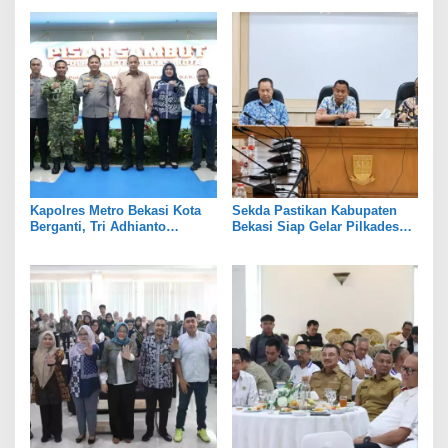
Hari Besar
Kapolres Metro Bekasi Kota
Sekda Pastikan Kabupaten
Berganti, Tri Adhianto
Bekasi Siap Gelar Pilkades
Tekankan Penguatan Sinergi
Serentak 2026