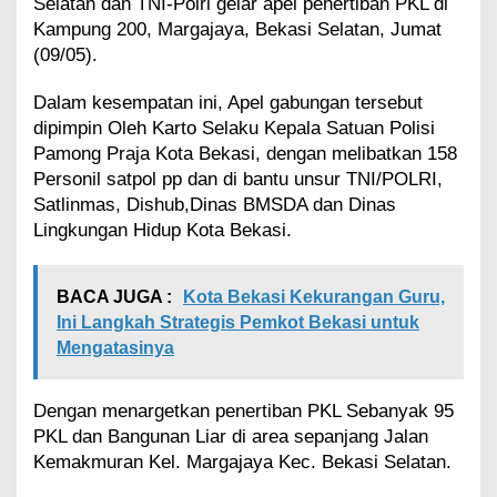
Selatan dan TNI-Polri gelar apel penertiban PKL di
e
Kampung 200, Margajaya, Bekasi Selatan, Jumat
r
(09/05).
t
i
b
Dalam kesempatan ini, Apel gabungan tersebut
k
dipimpin Oleh Karto Selaku Kepala Satuan Polisi
a
Pamong Praja Kota Bekasi, dengan melibatkan 158
n
Personil satpol pp dan di bantu unsur TNI/POLRI,
P
e
Satlinmas, Dishub,Dinas BMSDA dan Dinas
d
Lingkungan Hidup Kota Bekasi.
a
g
a
BACA JUGA :
Kota Bekasi Kekurangan Guru,
n
Ini Langkah Strategis Pemkot Bekasi untuk
g
Mengatasinya
K
a
k
Dengan menargetkan penertiban PKL Sebanyak 95
i
L
PKL dan Bangunan Liar di area sepanjang Jalan
i
Kemakmuran Kel. Margajaya Kec. Bekasi Selatan.
m