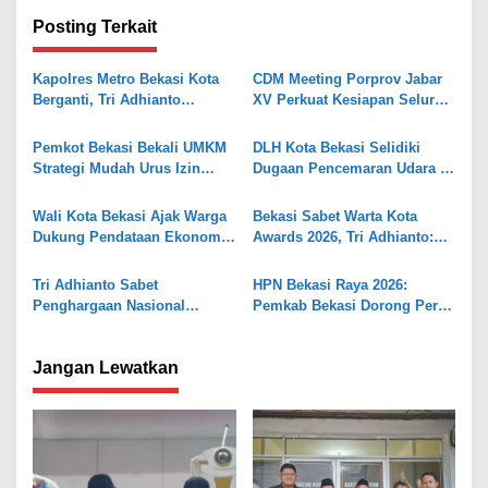
i
Posting Terkait
g
a
Kapolres Metro Bekasi Kota
CDM Meeting Porprov Jabar
s
Berganti, Tri Adhianto
XV Perkuat Kesiapan Seluruh
Tekankan Penguatan Sinergi
Kontingen Writing
i
Pemkot Bekasi Bekali UMKM
DLH Kota Bekasi Selidiki
p
Strategi Mudah Urus Izin
Dugaan Pencemaran Udara di
o
BPOM
Sumur Batu
s
Wali Kota Bekasi Ajak Warga
Bekasi Sabet Warta Kota
Dukung Pendataan Ekonomi
Awards 2026, Tri Adhianto:
BPS
Jadi Pelecut Tingkatkan
Pelayanan
Tri Adhianto Sabet
HPN Bekasi Raya 2026:
Penghargaan Nasional
Pemkab Bekasi Dorong Pers
Penggerak Ekonomi Kota
Kritis dan Membangun
Jangan Lewatkan