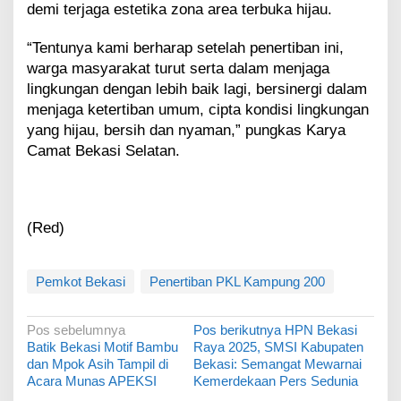
demi terjaga estetika zona area terbuka hijau.
“Tentunya kami berharap setelah penertiban ini,
warga masyarakat turut serta dalam menjaga
lingkungan dengan lebih baik lagi, bersinergi dalam
menjaga ketertiban umum, cipta kondisi lingkungan
yang hijau, bersih dan nyaman,” pungkas Karya
Camat Bekasi Selatan.
(Red)
Pemkot Bekasi
Penertiban PKL Kampung 200
N
Pos sebelumnya
Pos berikutnya
HPN Bekasi
Batik Bekasi Motif Bambu
Raya 2025, SMSI Kabupaten
a
dan Mpok Asih Tampil di
Bekasi: Semangat Mewarnai
v
Acara Munas APEKSI
Kemerdekaan Pers Sedunia