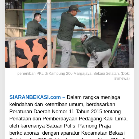
i
S
e
l
a
t
a
n
B
e
r
s
a
penertiban PKL di Kampung 200 Margajaya, Bekasi Selatan. (Dok:
m
Istimewa)
a
S
a
SIARANBEKASI.com –
Dalam rangka menjaga
t
keindahan dan ketertiban umum, berdasarkan
p
Peraturan Daerah Nomor 11 Tahun 2015 tentang
o
Penataan dan Pemberdayaan Pedagang Kaki Lima,
l
P
oleh karenanya Satuan Polisi Pamong Praja
P
berkolaborasi dengan aparatur Kecamatan Bekasi
T