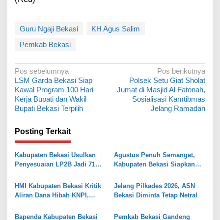
Guru Ngaji Bekasi
KH Agus Salim
Pemkab Bekasi
N
Pos sebelumnya
Pos berikutnya
LSM Garda Bekasi Siap
Polsek Setu Giat Sholat
a
Kawal Program 100 Hari
Jumat di Masjid Al Fatonah,
v
Kerja Bupati dan Wakil
Sosialisasi Kamtibmas
Bupati Bekasi Terpilih
Jelang Ramadan
i
g
Posting Terkait
a
s
Kabupaten Bekasi Usulkan
Agustus Penuh Semangat,
Penyesuaian LP2B Jadi 71
Kabupaten Bekasi Siapkan
i
Persen, Jaga Keseimbangan
Rangkaian Peringatan Tiga
p
Industri dan Pertanian
Hari Besar
HMI Kabupaten Bekasi Kritik
Jelang Pilkades 2026, ASN
o
Aliran Dana Hibah KNPI,
Bekasi Diminta Tetap Netral
Tekankan Transparansi
s
Bapenda Kabupaten Bekasi
Pemkab Bekasi Gandeng