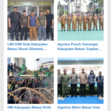
LBH ICMI Orda Kabupaten
Agustus Penuh Semangat,
Bekasi Resmi Dibentuk,
Kabupaten Bekasi Siapkan
Fokus Edukasi dan
Rangkaian Peringatan Tiga
Pendampingan Hukum
Hari Besar
HMI Kabupaten Bekasi Kritik
Kapolres Metro Bekasi Kota