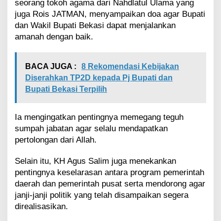
G
seorang tokoh agama dari Nahdlatul Ulama yang
u
juga Rois JATMAN, menyampaikan doa agar Bupati
r
dan Wakil Bupati Bekasi dapat menjalankan
u
amanah dengan baik.
N
g
a
j
BACA JUGA :
8 Rekomendasi Kebijakan
i
Diserahkan TP2D kepada Pj Bupati dan
Bupati Bekasi Terpilih
Ia mengingatkan pentingnya memegang teguh
sumpah jabatan agar selalu mendapatkan
pertolongan dari Allah.
Selain itu, KH Agus Salim juga menekankan
pentingnya keselarasan antara program pemerintah
daerah dan pemerintah pusat serta mendorong agar
janji-janji politik yang telah disampaikan segera
direalisasikan.