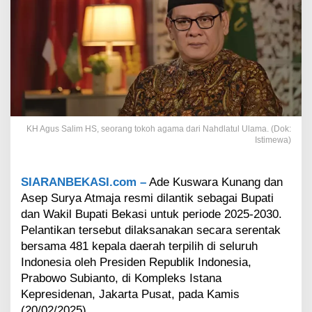
o
n
g
B
u
p
a
t
i
d
KH Agus Salim HS, seorang tokoh agama dari Nahdlatul Ulama. (Dok:
a
Istimewa)
n
W
a
SIARANBEKASI.com –
Ade Kuswara Kunang dan
k
Asep Surya Atmaja resmi dilantik sebagai Bupati
i
dan Wakil Bupati Bekasi untuk periode 2025-2030.
l
B
Pelantikan tersebut dilaksanakan secara serentak
u
bersama 481 kepala daerah terpilih di seluruh
p
Indonesia oleh Presiden Republik Indonesia,
a
Prabowo Subianto, di Kompleks Istana
t
Kepresidenan, Jakarta Pusat, pada Kamis
i
B
(20/02/2025).