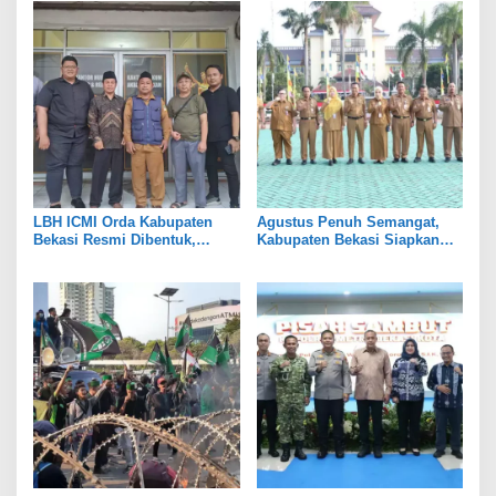
LBH ICMI Orda Kabupaten
Agustus Penuh Semangat,
Bekasi Resmi Dibentuk,
Kabupaten Bekasi Siapkan
Fokus Edukasi dan
Rangkaian Peringatan Tiga
Pendampingan Hukum
Hari Besar