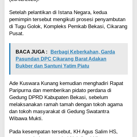
e
k
Setelah pelantikan di Istana Negara, kedua
a
pemimpin tersebut mengikuti prosesi penyambutan
s
di Tugu Golok, Kompleks Pemkab Bekasi, Cikarang
i
u
Pusat.
n
t
u
BACA JUGA :
Berbagi Keberkahan, Garda
k
Pasundan DPC Cikarang Barat Adakan
K
Bukber dan Santuni Yatim Piatu
e
s
e
Ade Kuswara Kunang kemudian menghadiri Rapat
j
Paripurna dan memberikan pidato perdana di
a
h
Gedung DPRD Kabupaten Bekasi, sebelum
t
melaksanakan ramah tamah dengan tokoh agama
e
dan tokoh masyarakat di Gedung Swatantra
r
Wibawa Mukti.
a
a
Pada kesempatan tersebut, KH Agus Salim HS,
n