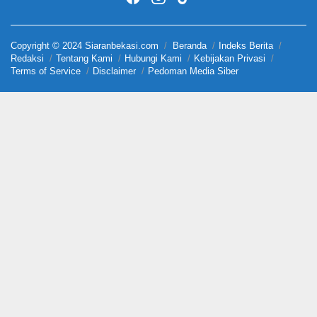
Copyright © 2024 Siaranbekasi.com
Beranda
Indeks Berita
Redaksi
Tentang Kami
Hubungi Kami
Kebijakan Privasi
Terms of Service
Disclaimer
Pedoman Media Siber