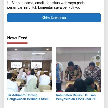
Simpan nama, email, dan situs web saya pada
peramban ini untuk komentar saya berikutnya.
News Feed
Tri Adhianto Dorong
Kabupaten Bekasi Usulkan
Pengawasan Berbasis Risiko,
Penyesuaian LP2B Jadi 71
Pemkot Bekasi Perkuat Tata
Persen, Jaga Keseimbangan
Kelola
Industri dan Pertanian