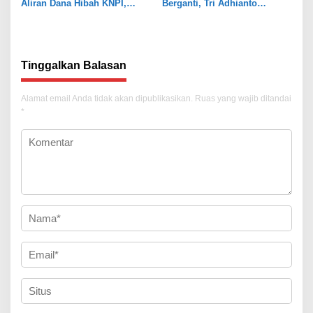
Aliran Dana Hibah KNPI,
Berganti, Tri Adhianto
Tekankan Transparansi
Tekankan Penguatan Sinergi
Tinggalkan Balasan
Alamat email Anda tidak akan dipublikasikan.
Ruas yang wajib ditandai
*