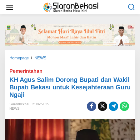
L
e
w
a
t
i
k
e
k
o
Homepage
/
NEWS
K
n
H
t
A
Pemerintahan
e
g
KH Agus Salim Dorong Bupati dan Wakil
n
u
Bupati Bekasi untuk Kesejahteraan Guru
s
Ngaji
S
a
Siaranbekasi
21/02/2025
l
NEWS
i
m
D
o
r