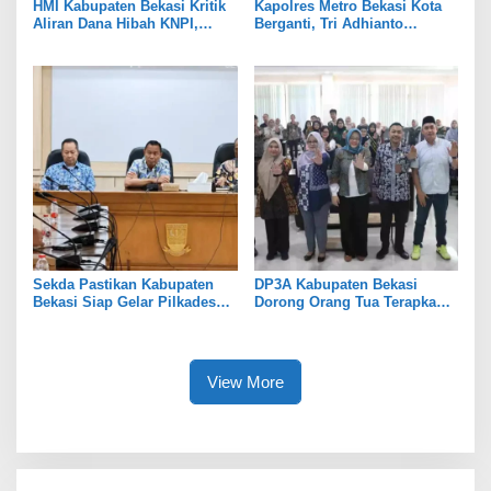
HMI Kabupaten Bekasi Kritik
Kapolres Metro Bekasi Kota
Aliran Dana Hibah KNPI,
Berganti, Tri Adhianto
Tekankan Transparansi
Tekankan Penguatan Sinergi
Sekda Pastikan Kabupaten
DP3A Kabupaten Bekasi
Bekasi Siap Gelar Pilkades
Dorong Orang Tua Terapkan
Serentak 2026
Pola Asuh Digital untuk
Lindungi Anak
View More