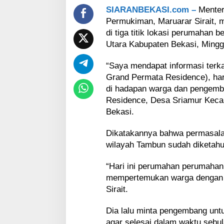
r
SIARANBEKASI.com –
Menter
s
Permukiman, Maruarar Sirait, 
u
b
di tiga titik lokasi perumahan
s
Utara Kabupaten Bekasi, Minggu
i
d
“Saya mendapat informasi terka
i
Grand Permata Residence), hari 
d
i
di hadapan warga dan pengem
B
Residence, Desa Sriamur Kec
e
Bekasi.
k
a
Dikatakannya bahwa permasalah
s
wilayah Tambun sudah diketahui
i
“Hari ini perumahan perumahan 
mempertemukan warga dengan 
Sirait.
Dia lalu minta pengembang unt
agar selesai dalam waktu sebul