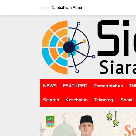
L
Tambahkan Menu
e
w
tutup
a
t
i
k
e
k
o
n
t
e
n
NEWS
FEATURED
Pemerintahan
TNI
Sejarah
Kesehatan
Teknologi
Sosial