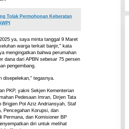
g Tolak Permohonan Keberatan
 AWPI
 2025 ya, saya minta tanggal 9 Maret
eluhan warga terkait banjir,” kata
seraya mengingatkan bahwa perumahan
r dana dari APBN sebesar 75 persen
iban pengembang.
n disepelekan,” tegasnya.
ian PKP, yakni Sekjen Kementerian
umahan Pedesaan Imran, Dirjen Tata
 Brigjen Pol Aziz Andriansyah, Staf
, Pencegahan Korupsi, dan
i Permana, dan Komisioner BP
nyempatkan diri untuk melihat