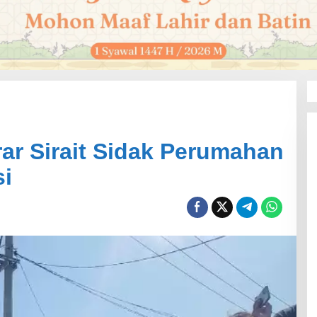
ar Sirait Sidak Perumahan
si