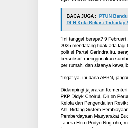
BACA JUGA :
PTUN Bandun
DLH Kota Bekasi Terhadap
“Ini tanggal berapa? 9 Februari
2025 mendatang tidak ada lagi k
politisi Partai Gerindra itu, 
bersubsidi menggunakan sumbe
per rumah, dan sisanya kewaj
“Ingat ya, ini dana APBN, janga
Didampingi jajararan Kementer
PKP Didyk Choirul, Dirjen Per
Kelola dan Pengendalian Resiko
Ahli Bidang Sistem Pembiayaan
Pemberdayaan Masyarakat Bud
Tapera Heru Pudyo Nugroho, me