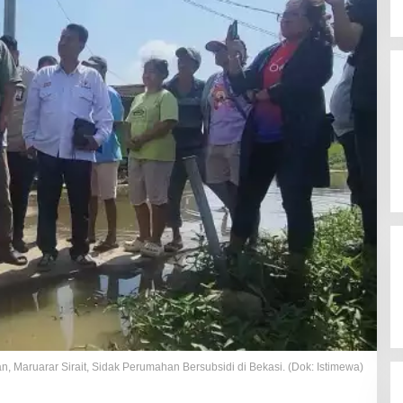
Maruarar Sirait, Sidak Perumahan Bersubsidi di Bekasi. (Dok: Istimewa)