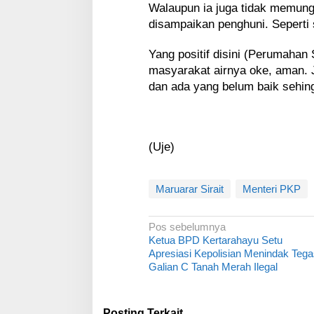
Walaupun ia juga tidak memung
disampaikan penghuni. Seperti 
Yang positif disini (Perumahan
masyarakat airnya oke, aman. J
dan ada yang belum baik sehing
(Uje)
Maruarar Sirait
Menteri PKP
N
Pos sebelumnya
Ketua BPD Kertarahayu Setu
a
Apresiasi Kepolisian Menindak Tega
v
Galian C Tanah Merah Ilegal
i
g
Posting Terkait