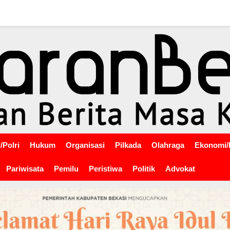
/Polri
Hukum
Organisasi
Pilkada
Olahraga
Ekonomi/
Pariwisata
Pemilu
Peristiwa
Politik
Advokat