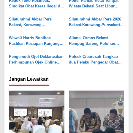
Kedok Toko Kosmetik,
Polisi Pantau Ketat Tempat
s
Sindikat Obat Keras Ilegal di
Wisata Bekasi Saat Libur
Bekasi Dibongkar
Lebaran
i
Silaturahmi Akbar Pers
Silaturahmi Akbar Pers 2026
p
Bekasi, Karawang,
Bekasi-Karawang-Purwakarta
o
Purwakarta, Hadirkan Tokoh
Dipusatkan di Kabupaten
Ikonik Lembergar Hedot
Karawang
s
Wawali Harris Bobihoe
Aliansi Ormas Bekasi
Pastikan Kesiapan Kunjungan
Rempug Bareng Puluhan
Presiden RI ke SMPN 4 Kota
Ormas dan lSM Deklarasi
Bekasi
Jaga Kabupaten Bekasi
Pengemudi Ojol Deklarasikan
Polsek Cibarusah Tangkap
Perhimpunan Ojek Online
dua Pelaku Pengedar Obat
Indonesia, “O2 Indonesia”
Keras Terlarang, Ratusan
Butir Obat Diamankan
Jangan Lewatkan