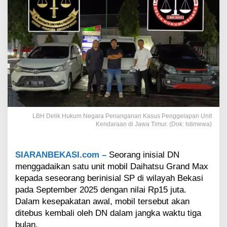
n
T
a
n
p
a
I
z
i
n
,
L
LBH Delik Hukum Negara Penanganan Kasus Penggelapan Unit
B
Kendaraan di Jawa Timur. (Dok: Istimewa)
H
D
e
SIARANBEKASI.com –
Seorang inisial DN
l
menggadaikan satu unit mobil Daihatsu Grand Max
i
k
kepada seseorang berinisial SP di wilayah Bekasi
H
pada September 2025 dengan nilai Rp15 juta.
u
Dalam kesepakatan awal, mobil tersebut akan
k
ditebus kembali oleh DN dalam jangka waktu tiga
u
m
bulan.