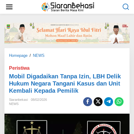
L
e
w
a
t
i
k
e
k
o
Homepage
/
NEWS
M
n
o
t
b
Peristiwa
e
i
Mobil Digadaikan Tanpa Izin, LBH Delik
n
l
Hukum Negara Tangani Kasus dan Unit
D
Kembali Kepada Pemilik
i
g
Siaranbekasi
08/02/2026
a
NEWS
d
a
i
k
a