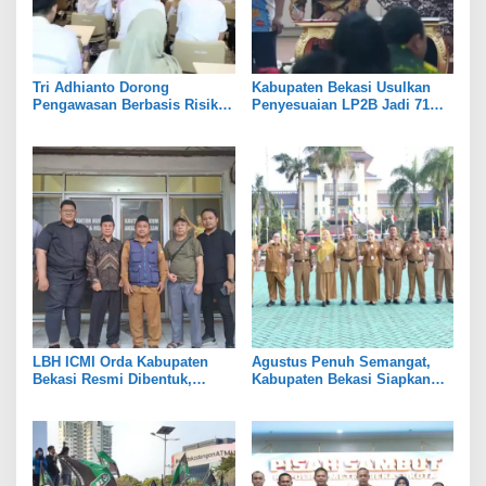
Tri Adhianto Dorong
Kabupaten Bekasi Usulkan
Pengawasan Berbasis Risiko,
Penyesuaian LP2B Jadi 71
Pemkot Bekasi Perkuat Tata
Persen, Jaga Keseimbangan
Kelola
Industri dan Pertanian
LBH ICMI Orda Kabupaten
Agustus Penuh Semangat,
Bekasi Resmi Dibentuk,
Kabupaten Bekasi Siapkan
Fokus Edukasi dan
Rangkaian Peringatan Tiga
Pendampingan Hukum
Hari Besar