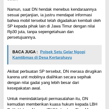
N
e
Namun, saat DN hendak menebus kendaraannya
g
sesuai perjanjian, ia justru mendapat informasi
a
bahwa mobil tersebut telah digadaikan kembali oleh
r
SP kepada pihak lain di Jawa Timur dengan nilai
a
T
Rp30 juta, tanpa sepengetahuan dan
a
persetujuannya.
n
g
a
BACA JUGA :
Polsek Setu Gelar Ngopi
n
Kamtibmas di Desa Kertarahayu
i
K
a
Akibat perbuatan SP tersebut, DN merasa dirugikan
s
karena unit mobilnya dialihkan secara sepihak
u
s
dengan nilai gadai yang lebih besar dari
d
kesepakatan awal.
a
n
Untuk menindaklanjuti permasalahan itu, DN
U
kemudian memberikan kuasa hukum kepada LBH
n