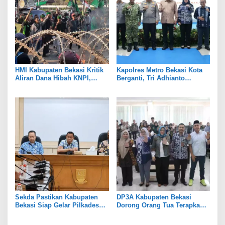
HMI Kabupaten Bekasi Kritik
Kapolres Metro Bekasi Kota
Aliran Dana Hibah KNPI,
Berganti, Tri Adhianto
Tekankan Transparansi
Tekankan Penguatan Sinergi
Sekda Pastikan Kabupaten
DP3A Kabupaten Bekasi
Bekasi Siap Gelar Pilkades
Dorong Orang Tua Terapkan
Serentak 2026
Pola Asuh Digital untuk
Lindungi Anak