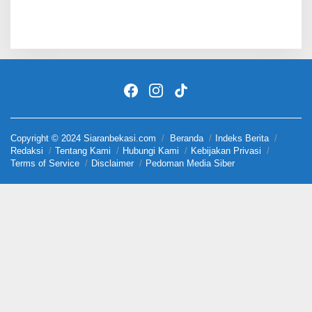
Copyright © 2024 Siaranbekasi.com
Beranda
Indeks Berita
Redaksi
Tentang Kami
Hubungi Kami
Kebijakan Privasi
Terms of Service
Disclaimer
Pedoman Media Siber