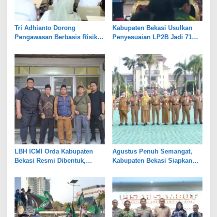
Tri Adhianto Dorong
Kabupaten Bekasi Usulkan
Pengawasan Berbasis Risiko,
Penyesuaian LP2B Jadi 71
Pemkot Bekasi Perkuat Tata
Persen, Jaga Keseimbangan
Kelola
Industri dan Pertanian
LBH ICMI Orda Kabupaten
Agustus Penuh Semangat,
Bekasi Resmi Dibentuk,
Kabupaten Bekasi Siapkan
Fokus Edukasi dan
Rangkaian Peringatan Tiga
Pendampingan Hukum
Hari Besar