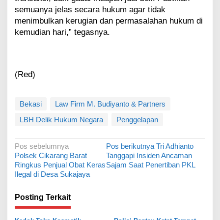
semuanya jelas secara hukum agar tidak
menimbulkan kerugian dan permasalahan hukum di
kemudian hari,” tegasnya.
(Red)
Bekasi
Law Firm M. Budiyanto & Partners
LBH Delik Hukum Negara
Penggelapan
N
Pos sebelumnya
Pos berikutnya
Tri Adhianto
Polsek Cikarang Barat
Tanggapi Insiden Ancaman
a
Ringkus Penjual Obat Keras
Sajam Saat Penertiban PKL
v
Ilegal di Desa Sukajaya
i
Posting Terkait
g
a