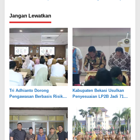
Air Tanah, Kejar PAD 2026
Jangan Lewatkan
Tri Adhianto Dorong
Kabupaten Bekasi Usulkan
Pengawasan Berbasis Risiko,
Penyesuaian LP2B Jadi 71
Pemkot Bekasi Perkuat Tata
Persen, Jaga Keseimbangan
Kelola
Industri dan Pertanian