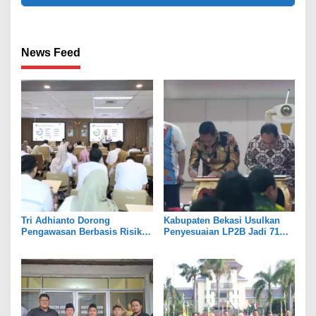
News Feed
Tri Adhianto Dorong
Kabupaten Bekasi Usulkan
Pengawasan Berbasis Risiko,
Penyesuaian LP2B Jadi 71
Pemkot Bekasi Perkuat Tata
Persen, Jaga Keseimbangan
Kelola
Industri dan Pertanian