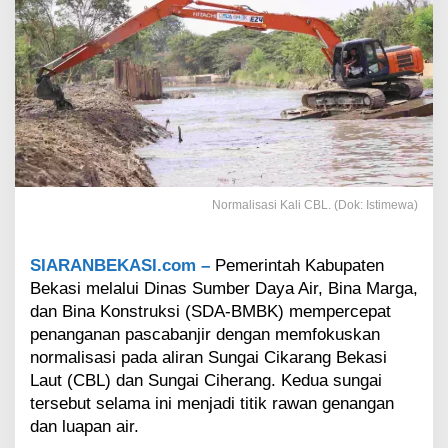
m
k
a
b
B
e
k
a
s
i
P
Normalisasi Kali CBL. (Dok: Istimewa)
e
r
c
SIARANBEKASI.com –
Pemerintah Kabupaten
e
Bekasi melalui Dinas Sumber Daya Air, Bina Marga,
p
a
dan Bina Konstruksi (SDA-BMBK) mempercepat
t
penanganan pascabanjir dengan memfokuskan
N
normalisasi pada aliran Sungai Cikarang Bekasi
o
Laut (CBL) dan Sungai Ciherang. Kedua sungai
r
tersebut selama ini menjadi titik rawan genangan
m
a
dan luapan air.
l