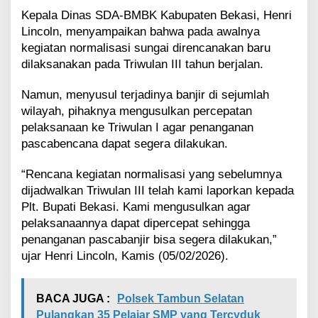
i
Kepala Dinas SDA-BMBK Kabupaten Bekasi, Henri
s
Lincoln, menyampaikan bahwa pada awalnya
a
kegiatan normalisasi sungai direncanakan baru
s
i
dilaksanakan pada Triwulan III tahun berjalan.
S
u
Namun, menyusul terjadinya banjir di sejumlah
n
wilayah, pihaknya mengusulkan percepatan
g
pelaksanaan ke Triwulan I agar penanganan
a
pascabencana dapat segera dilakukan.
i
C
B
“Rencana kegiatan normalisasi yang sebelumnya
L
dijadwalkan Triwulan III telah kami laporkan kepada
d
Plt. Bupati Bekasi. Kami mengusulkan agar
a
pelaksanaannya dapat dipercepat sehingga
n
C
penanganan pascabanjir bisa segera dilakukan,”
i
ujar Henri Lincoln, Kamis (05/02/2026).
h
e
r
BACA JUGA :
Polsek Tambun Selatan
a
Pulangkan 35 Pelajar SMP yang Tercyduk