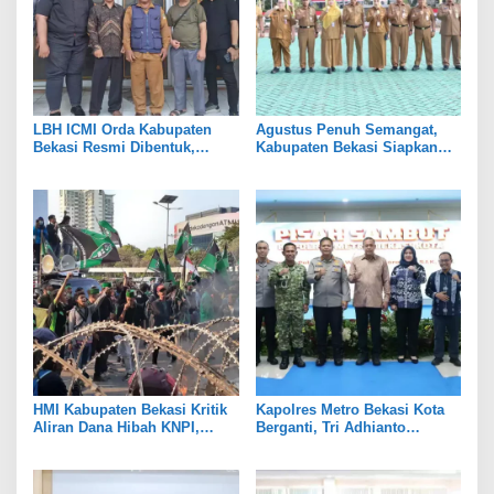
LBH ICMI Orda Kabupaten
Agustus Penuh Semangat,
Bekasi Resmi Dibentuk,
Kabupaten Bekasi Siapkan
Fokus Edukasi dan
Rangkaian Peringatan Tiga
Pendampingan Hukum
Hari Besar
HMI Kabupaten Bekasi Kritik
Kapolres Metro Bekasi Kota
Aliran Dana Hibah KNPI,
Berganti, Tri Adhianto
Tekankan Transparansi
Tekankan Penguatan Sinergi