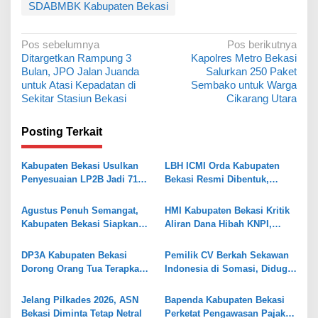
SDABMBK Kabupaten Bekasi
N
Pos sebelumnya
Pos berikutnya
Ditargetkan Rampung 3
Kapolres Metro Bekasi
a
Bulan, JPO Jalan Juanda
Salurkan 250 Paket
v
untuk Atasi Kepadatan di
Sembako untuk Warga
Sekitar Stasiun Bekasi
Cikarang Utara
i
g
Posting Terkait
a
s
Kabupaten Bekasi Usulkan
LBH ICMI Orda Kabupaten
Penyesuaian LP2B Jadi 71
Bekasi Resmi Dibentuk,
i
Persen, Jaga Keseimbangan
Fokus Edukasi dan
p
Industri dan Pertanian
Pendampingan Hukum
Agustus Penuh Semangat,
HMI Kabupaten Bekasi Kritik
o
Kabupaten Bekasi Siapkan
Aliran Dana Hibah KNPI,
Rangkaian Peringatan Tiga
Tekankan Transparansi
s
Hari Besar
DP3A Kabupaten Bekasi
Pemilik CV Berkah Sekawan
Dorong Orang Tua Terapkan
Indonesia di Somasi, Diduga
Pola Asuh Digital untuk
Gelapkan Dana Investasi
Lindungi Anak
Rp338 Juta
Jelang Pilkades 2026, ASN
Bapenda Kabupaten Bekasi
Bekasi Diminta Tetap Netral
Perketat Pengawasan Pajak