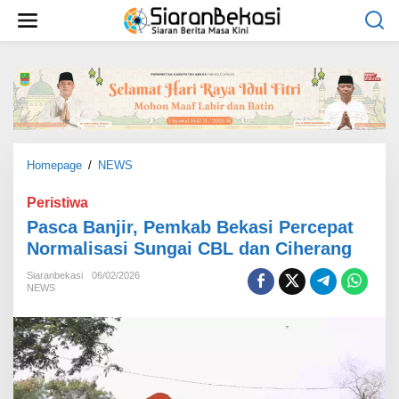
L
e
w
a
t
i
k
e
k
o
Homepage
/
NEWS
P
n
a
t
s
Peristiwa
e
c
Pasca Banjir, Pemkab Bekasi Percepat
n
a
Normalisasi Sungai CBL dan Ciherang
B
a
Siaranbekasi
06/02/2026
n
NEWS
j
i
r
,
P
e