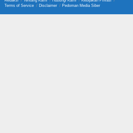
Redaksi
Tentang Kami
Hubungi Kami
Kebijakan Privasi
Terms of Service
Disclaimer
Pedoman Media Siber