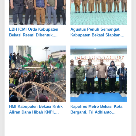
LBH ICMI Orda Kabupaten
Agustus Penuh Semangat,
Bekasi Resmi Dibentuk,
Kabupaten Bekasi Siapkan
Fokus Edukasi dan
Rangkaian Peringatan Tiga
Pendampingan Hukum
Hari Besar
HMI Kabupaten Bekasi Kritik
Kapolres Metro Bekasi Kota
Aliran Dana Hibah KNPI,
Berganti, Tri Adhianto
Tekankan Transparansi
Tekankan Penguatan Sinergi