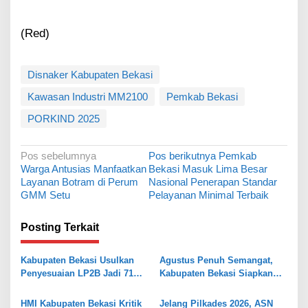
(Red)
Disnaker Kabupaten Bekasi
Kawasan Industri MM2100
Pemkab Bekasi
PORKIND 2025
N
Pos sebelumnya
Pos berikutnya
Pemkab
Warga Antusias Manfaatkan
Bekasi Masuk Lima Besar
a
Layanan Botram di Perum
Nasional Penerapan Standar
v
GMM Setu
Pelayanan Minimal Terbaik
i
Posting Terkait
g
a
Kabupaten Bekasi Usulkan
Agustus Penuh Semangat,
s
Penyesuaian LP2B Jadi 71
Kabupaten Bekasi Siapkan
Persen, Jaga Keseimbangan
Rangkaian Peringatan Tiga
i
Industri dan Pertanian
Hari Besar
HMI Kabupaten Bekasi Kritik
Jelang Pilkades 2026, ASN