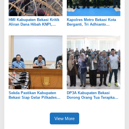
HMI Kabupaten Bekasi Kritik
Kapolres Metro Bekasi Kota
Aliran Dana Hibah KNPI,
Berganti, Tri Adhianto
Tekankan Transparansi
Tekankan Penguatan Sinergi
Sekda Pastikan Kabupaten
DP3A Kabupaten Bekasi
Bekasi Siap Gelar Pilkades
Dorong Orang Tua Terapkan
Serentak 2026
Pola Asuh Digital untuk
Lindungi Anak
View More