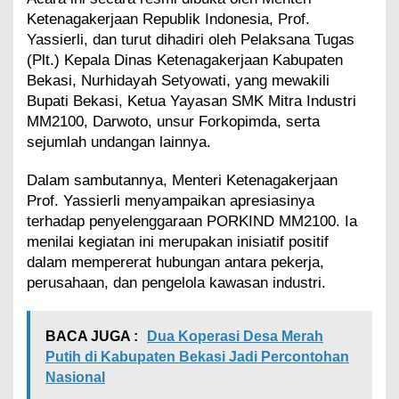
l
Ketenagakerjaan Republik Indonesia, Prof.
a
Yassierli, dan turut dihadiri oleh Pelaksana Tugas
i
(Plt.) Kepala Dinas Ketenagakerjaan Kabupaten
,
P
Bekasi, Nurhidayah Setyowati, yang mewakili
a
Bupati Bekasi, Ketua Yayasan SMK Mitra Industri
r
MM2100, Darwoto, unsur Forkopimda, serta
t
sejumlah undangan lainnya.
i
s
Dalam sambutannya, Menteri Ketenagakerjaan
i
p
Prof. Yassierli menyampaikan apresiasinya
a
terhadap penyelenggaraan PORKIND MM2100. Ia
s
menilai kegiatan ini merupakan inisiatif positif
i
dalam mempererat hubungan antara pekerja,
R
i
perusahaan, dan pengelola kawasan industri.
b
u
a
BACA JUGA :
Dua Koperasi Desa Merah
n
Putih di Kabupaten Bekasi Jadi Percontohan
P
Nasional
e