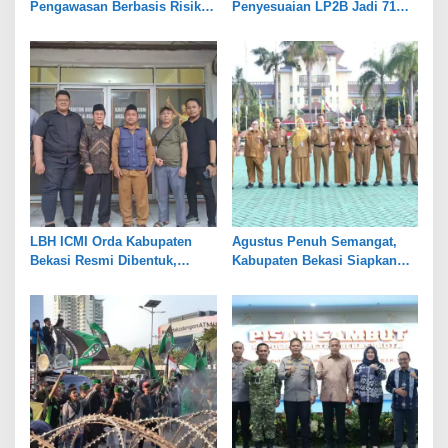
Pengawasan Berbasis Risiko,
Penyesuaian LP2B Jadi 71
Pemkot Bekasi Perkuat Tata
Persen, Jaga Keseimbangan
Kelola
Industri dan Pertanian
LBH ICMI Orda Kabupaten
Agustus Penuh Semangat,
Bekasi Resmi Dibentuk,
Kabupaten Bekasi Siapkan
Fokus Edukasi dan
Rangkaian Peringatan Tiga
Pendampingan Hukum
Hari Besar