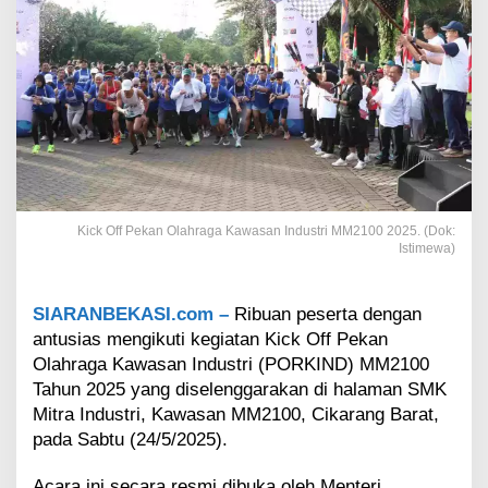
a
w
a
s
a
n
I
n
d
u
s
t
Kick Off Pekan Olahraga Kawasan Industri MM2100 2025. (Dok:
Istimewa)
r
i
M
SIARANBEKASI.com –
Ribuan peserta dengan
M
2
antusias mengikuti kegiatan Kick Off Pekan
1
Olahraga Kawasan Industri (PORKIND) MM2100
0
Tahun 2025 yang diselenggarakan di halaman SMK
0
Mitra Industri, Kawasan MM2100, Cikarang Barat,
D
pada Sabtu (24/5/2025).
i
m
u
Acara ini secara resmi dibuka oleh Menteri