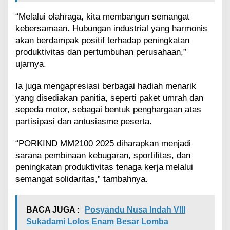
s
e
“Melalui olahraga, kita membangun semangat
r
kebersamaan. Hubungan industrial yang harmonis
t
a
akan berdampak positif terhadap peningkatan
D
produktivitas dan pertumbuhan perusahaan,”
a
ujarnya.
r
i
Ia juga mengapresiasi berbagai hadiah menarik
1
yang disediakan panitia, seperti paket umrah dan
0
7
sepeda motor, sebagai bentuk penghargaan atas
P
partisipasi dan antusiasme peserta.
e
r
“PORKIND MM2100 2025 diharapkan menjadi
u
sarana pembinaan kebugaran, sportifitas, dan
s
a
peningkatan produktivitas tenaga kerja melalui
h
semangat solidaritas,” tambahnya.
a
a
n
BACA JUGA :
Posyandu Nusa Indah VIII
Sukadami Lolos Enam Besar Lomba