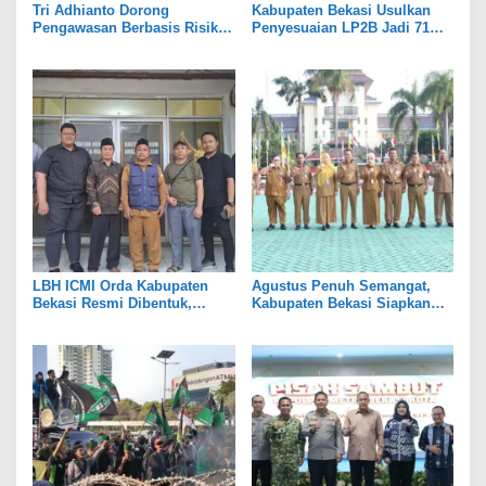
Tri Adhianto Dorong
Kabupaten Bekasi Usulkan
Pengawasan Berbasis Risiko,
Penyesuaian LP2B Jadi 71
Pemkot Bekasi Perkuat Tata
Persen, Jaga Keseimbangan
Kelola
Industri dan Pertanian
LBH ICMI Orda Kabupaten
Agustus Penuh Semangat,
Bekasi Resmi Dibentuk,
Kabupaten Bekasi Siapkan
Fokus Edukasi dan
Rangkaian Peringatan Tiga
Pendampingan Hukum
Hari Besar