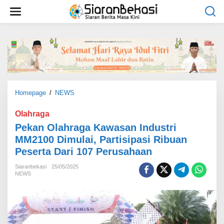
L
e
w
a
t
i
k
e
k
o
Homepage
/
NEWS
P
n
e
t
k
Olahraga
e
a
Pekan Olahraga Kawasan Industri
n
n
MM2100 Dimulai, Partisipasi Ribuan
O
Peserta Dari 107 Perusahaan
l
a
Siaranbekasi
25/05/2025
h
NEWS
r
a
g
a
K