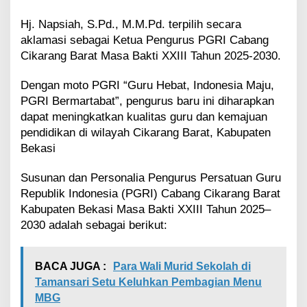
e
n
Hj. Napsiah, S.Pd., M.M.Pd. terpilih secara
B
aklamasi sebagai Ketua Pengurus PGRI Cabang
e
Cikarang Barat Masa Bakti XXIII Tahun 2025-2030.
k
a
Dengan moto PGRI “Guru Hebat, Indonesia Maju,
s
i
PGRI Bermartabat”, pengurus baru ini diharapkan
M
dapat meningkatkan kualitas guru dan kemajuan
a
pendidikan di wilayah Cikarang Barat, Kabupaten
s
Bekasi
a
B
Susunan dan Personalia Pengurus Persatuan Guru
a
k
Republik Indonesia (PGRI) Cabang Cikarang Barat
t
Kabupaten Bekasi Masa Bakti XXIII Tahun 2025–
i
2030 adalah sebagai berikut:
X
X
I
BACA JUGA :
Para Wali Murid Sekolah di
I
I
Tamansari Setu Keluhkan Pembagian Menu
T
MBG