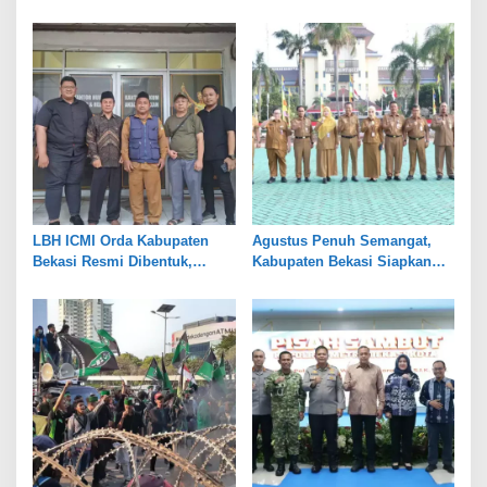
Pemkot Bekasi Perkuat Tata
Persen, Jaga Keseimbangan
Kelola
Industri dan Pertanian
LBH ICMI Orda Kabupaten
Agustus Penuh Semangat,
Bekasi Resmi Dibentuk,
Kabupaten Bekasi Siapkan
Fokus Edukasi dan
Rangkaian Peringatan Tiga
Pendampingan Hukum
Hari Besar