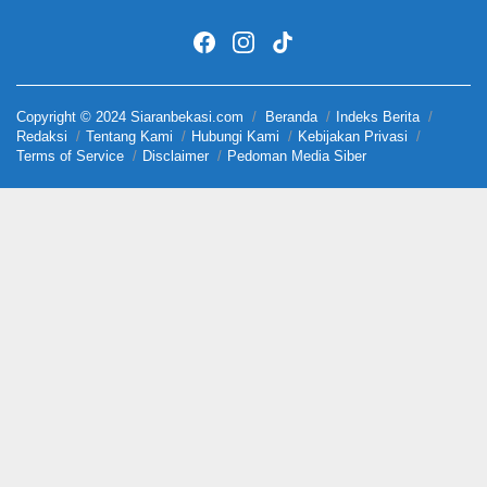
Copyright © 2024 Siaranbekasi.com
Beranda
Indeks Berita
Redaksi
Tentang Kami
Hubungi Kami
Kebijakan Privasi
Terms of Service
Disclaimer
Pedoman Media Siber