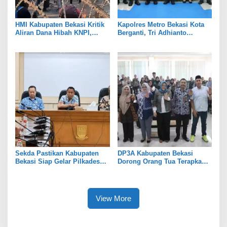
HMI Kabupaten Bekasi Kritik
Kapolres Metro Bekasi Kota
Aliran Dana Hibah KNPI,
Berganti, Tri Adhianto
Tekankan Transparansi
Tekankan Penguatan Sinergi
Sekda Pastikan Kabupaten
DP3A Kabupaten Bekasi
Bekasi Siap Gelar Pilkades
Dorong Orang Tua Terapkan
Serentak 2026
Pola Asuh Digital untuk
Lindungi Anak
View More