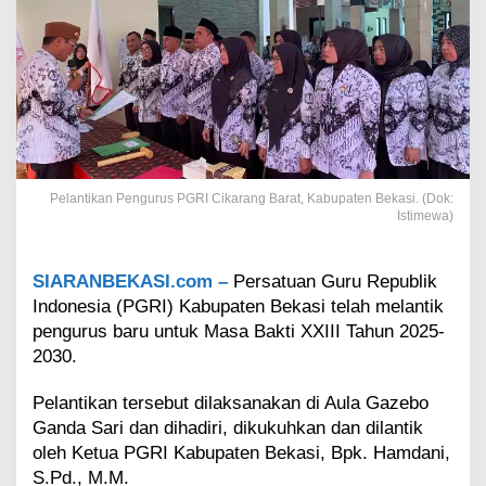
b
a
n
g
C
i
k
a
r
a
Pelantikan Pengurus PGRI Cikarang Barat, Kabupaten Bekasi. (Dok:
n
Istimewa)
g
B
a
SIARANBEKASI.com –
Persatuan Guru Republik
r
Indonesia (PGRI) Kabupaten Bekasi telah melantik
a
pengurus baru untuk Masa Bakti XXIII Tahun 2025-
t
K
2030.
a
b
Pelantikan tersebut dilaksanakan di Aula Gazebo
u
Ganda Sari dan dihadiri, dikukuhkan dan dilantik
p
oleh Ketua PGRI Kabupaten Bekasi, Bpk. Hamdani,
a
S.Pd., M.M.
t