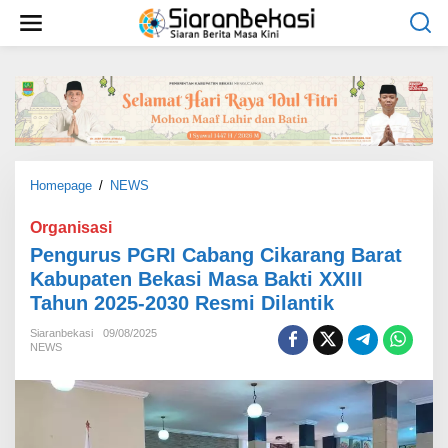
L
e
w
a
t
i
k
e
k
o
Homepage
/
NEWS
P
n
e
t
n
Organisasi
e
g
Pengurus PGRI Cabang Cikarang Barat
n
u
Kabupaten Bekasi Masa Bakti XXIII
r
Tahun 2025-2030 Resmi Dilantik
u
s
Siaranbekasi
09/08/2025
P
NEWS
G
R
I
C
a