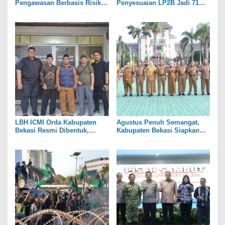
Pengawasan Berbasis Risiko,
Penyesuaian LP2B Jadi 71
Pemkot Bekasi Perkuat Tata
Persen, Jaga Keseimbangan
Kelola
Industri dan Pertanian
LBH ICMI Orda Kabupaten
Agustus Penuh Semangat,
Bekasi Resmi Dibentuk,
Kabupaten Bekasi Siapkan
Fokus Edukasi dan
Rangkaian Peringatan Tiga
Pendampingan Hukum
Hari Besar