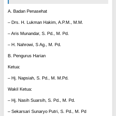
a
h
u
A. Badan Penasehat
n
2
– Drs. H. Lukman Hakim, A.P.M., M.M.
0
2
– Aris Munandar, S. Pd., M. Pd.
5
-
– H. Nahrowi, S Ag., M. Pd.
2
0
3
B. Pengurus Harian
0
R
Ketua:
e
s
– Hj. Napsiah, S. Pd., M. M.Pd.
m
i
D
Wakil Ketua:
i
l
– Hj. Nasih Suarsih, S. Pd., M. Pd.
a
n
– Sekarsari Sunaryo Putri, S. Pd., M. Pd
t