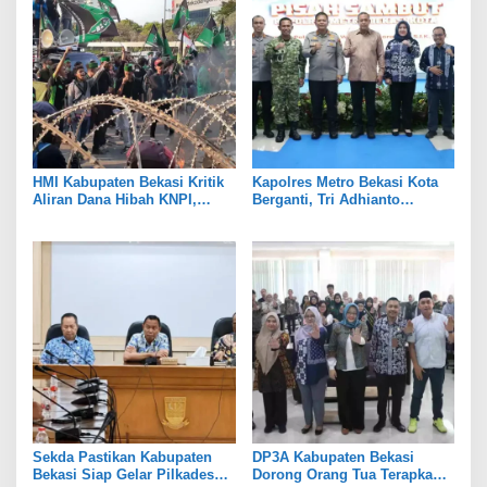
HMI Kabupaten Bekasi Kritik
Kapolres Metro Bekasi Kota
Aliran Dana Hibah KNPI,
Berganti, Tri Adhianto
Tekankan Transparansi
Tekankan Penguatan Sinergi
Sekda Pastikan Kabupaten
DP3A Kabupaten Bekasi
Bekasi Siap Gelar Pilkades
Dorong Orang Tua Terapkan