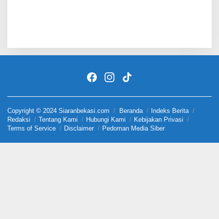
Copyright © 2024 Siaranbekasi.com
Beranda
Indeks Berita
Redaksi
Tentang Kami
Hubungi Kami
Kebijakan Privasi
Terms of Service
Disclaimer
Pedoman Media Siber