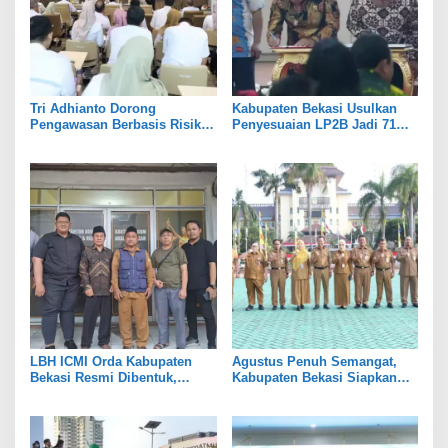
Tri Adhianto Dorong
Kabupaten Bekasi Usulkan
Pengawasan Berbasis Risiko,
Penyesuaian LP2B Jadi 71
Pemkot Bekasi Perkuat Tata
Persen, Jaga Keseimbangan
Kelola
Industri dan Pertanian
LBH ICMI Orda Kabupaten
Agustus Penuh Semangat,
Bekasi Resmi Dibentuk,
Kabupaten Bekasi Siapkan
Fokus Edukasi dan
Rangkaian Peringatan Tiga
Pendampingan Hukum
Hari Besar