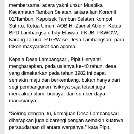
s
membersamai acara yakni unsur Muspika
:
Kecamatan Tambun Selatan, antara lain Koramil
S
01/Tambun, Kapolsek Tambun Selatan Kompol
e
Sutirto, Ketua Umum AOB H. Zaenal Abidin, Ketua
m
o
BPD Lambangsari Tuty Elawati, FKUB, FKWGW,
g
Karang Taruna, RT/RW se-Desa Lambangsari, para
a
tokoh masyarakat dan agama.
S
e
Kepala Desa Lambangsari, Pipit Heryanti
m
mengharapkan, pada usianya ke-40 tahun, desa
a
k
yang dimekarkan pada tahun 1982 ini dapat
i
semakin maju dan berkembang, bukan hanya dari
n
segi pembangunan fisiknya saja tetapi juga
M
mencakup alam, budaya, dan sumber daya
a
manusianya.
j
u
“Seiring dengan itu, kemajuan Desa Lambangsari
diharapkan juga dibarengi dengan semakin kuatnya
persaudaraan di antara warganya,” kata Pipit.