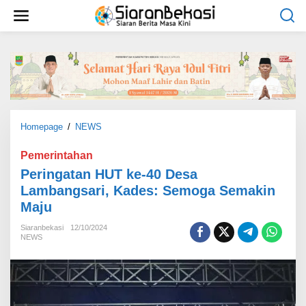
L
e
w
a
t
i
k
e
k
o
Homepage
/
NEWS
P
n
e
t
r
Pemerintahan
e
i
Peringatan HUT ke-40 Desa
n
n
Lambangsari, Kades: Semoga Semakin
g
Maju
a
t
Siaranbekasi
12/10/2024
a
NEWS
n
H
U
T
k