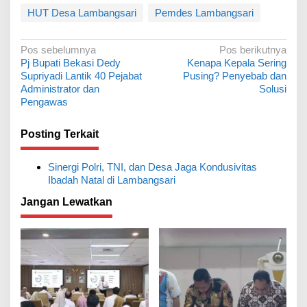
HUT Desa Lambangsari
Pemdes Lambangsari
N
Pos sebelumnya
Pos berikutnya
Pj Bupati Bekasi Dedy
Kenapa Kepala Sering
a
Supriyadi Lantik 40 Pejabat
Pusing? Penyebab dan
v
Administrator dan
Solusi
Pengawas
i
g
Posting Terkait
a
s
Sinergi Polri, TNI, dan Desa Jaga Kondusivitas
Ibadah Natal di Lambangsari
i
p
Jangan Lewatkan
o
s