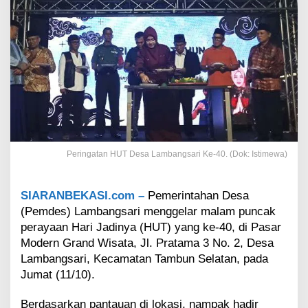
e
-
4
0
D
e
s
a
L
a
m
b
Peringatan HUT Desa Lambangsari Ke-40. (Dok: Istimewa)
a
n
g
SIARANBEKASI.com –
Pemerintahan Desa
s
(Pemdes) Lambangsari menggelar malam puncak
a
r
perayaan Hari Jadinya (HUT) yang ke-40, di Pasar
i
Modern Grand Wisata, Jl. Pratama 3 No. 2, Desa
,
Lambangsari, Kecamatan Tambun Selatan, pada
K
Jumat (11/10).
a
d
Berdasarkan pantauan di lokasi, nampak hadir
e