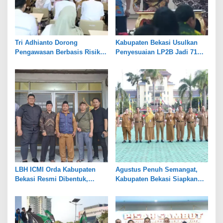
Tri Adhianto Dorong
Kabupaten Bekasi Usulkan
Pengawasan Berbasis Risiko,
Penyesuaian LP2B Jadi 71
Pemkot Bekasi Perkuat Tata
Persen, Jaga Keseimbangan
Kelola
Industri dan Pertanian
LBH ICMI Orda Kabupaten
Agustus Penuh Semangat,
Bekasi Resmi Dibentuk,
Kabupaten Bekasi Siapkan
Fokus Edukasi dan
Rangkaian Peringatan Tiga
Pendampingan Hukum
Hari Besar