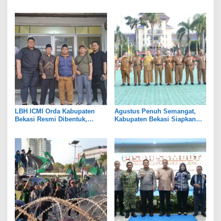
Pemkot Bekasi Perkuat Tata
Persen, Jaga Keseimbangan
Kelola
Industri dan Pertanian
LBH ICMI Orda Kabupaten
Agustus Penuh Semangat,
Bekasi Resmi Dibentuk,
Kabupaten Bekasi Siapkan
Fokus Edukasi dan
Rangkaian Peringatan Tiga
Pendampingan Hukum
Hari Besar