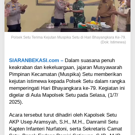
m
a
K
e
j
u
t
Polsek Setu Terima Kejutan Muspika Setu di Hari Bhayangkara Ke-79.
a
(Dok: Istimewa)
n
d
a
SIARANBEKASI.com –
Dalam suasana penuh
r
keakraban dan kekeluargaan, jajaran Musyawarah
i
Pimpinan Kecamatan (Muspika) Setu memberikan
M
kejutan istimewa kepada Polsek Setu dalam rangka
u
s
memperingati Hari Bhayangkara ke-79. Kegiatan ini
p
digelar di Aula Mapolsek Setu pada Selasa, (1/7/
i
2025).
k
a
Acara tersebut turut dihadiri oleh Kapolsek Setu
S
e
AKP Usep Aramsyah, S.H., M.H., Danramil Setu
t
Kapten Infanteri Nurfatoni, serta Sekretaris Camat
u