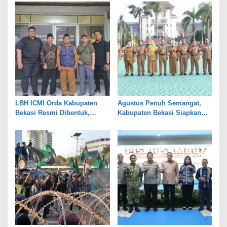
Kelola
Industri dan Pertanian
LBH ICMI Orda Kabupaten
Agustus Penuh Semangat,
Bekasi Resmi Dibentuk,
Kabupaten Bekasi Siapkan
Fokus Edukasi dan
Rangkaian Peringatan Tiga
Pendampingan Hukum
Hari Besar