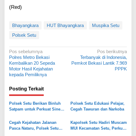
(Red)
Bhayangkara
HUT Bhayangkara
Muspika Setu
Polsek Setu
N
Pos sebelumnya
Pos berikutnya
Polres Metro Bekasi
Terbanyak di Indonesia,
a
Kembalikan 20 Sepeda
Pemkot Bekasi Lantik 7.969
v
Motor Hasil Kejahatan
PPPK
kepada Pemiliknya
i
g
Posting Terkait
a
s
Polsek Setu Berikan Binluh
Polsek Setu Edukasi Pelajar,
Satpam untuk Perkuat Sinergi
Cegah Tawuran dan Narkoba
i
dan Keamanan Lingkungan
p
Cegah Kejahatan Jalanan
Kapolsek Setu Hadiri Muscam
o
Pasca Nataru, Polsek Setu
MUI Kecamatan Setu, Perkuat
Gelar Operasi OKJ dan
Sinergi MUI dan Polri