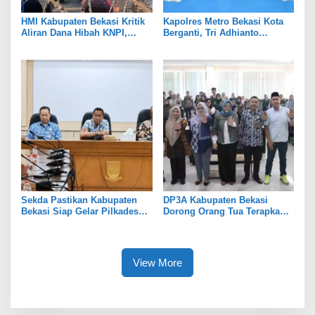
HMI Kabupaten Bekasi Kritik
Kapolres Metro Bekasi Kota
Aliran Dana Hibah KNPI,
Berganti, Tri Adhianto
Tekankan Transparansi
Tekankan Penguatan Sinergi
Sekda Pastikan Kabupaten
DP3A Kabupaten Bekasi
Bekasi Siap Gelar Pilkades
Dorong Orang Tua Terapkan
Serentak 2026
Pola Asuh Digital untuk
Lindungi Anak
View More