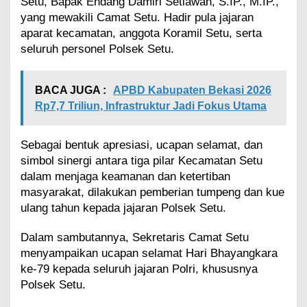
Setu, Bapak Endang Damiri Setiawan, S.IP., M.IP.,
d
yang mewakili Camat Setu. Hadir pula jajaran
i
aparat kecamatan, anggota Koramil Setu, serta
H
a
seluruh personel Polsek Setu.
r
i
B
BACA JUGA :
APBD Kabupaten Bekasi 2026
h
Rp7,7 Triliun, Infrastruktur Jadi Fokus Utama
a
y
a
Sebagai bentuk apresiasi, ucapan selamat, dan
n
simbol sinergi antara tiga pilar Kecamatan Setu
g
dalam menjaga keamanan dan ketertiban
k
a
masyarakat, dilakukan pemberian tumpeng dan kue
r
ulang tahun kepada jajaran Polsek Setu.
a
k
Dalam sambutannya, Sekretaris Camat Setu
e
menyampaikan ucapan selamat Hari Bhayangkara
-
ke-79 kepada seluruh jajaran Polri, khususnya
7
9
Polsek Setu.