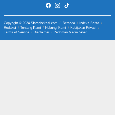
Copyright © 2024 Siaranbekasi.com
Beranda
Indeks Berita
Redaksi
Tentang Kami
Hubungi Kami
Kebijakan Privasi
Terms of Service
Disclaimer
Pedoman Media Siber