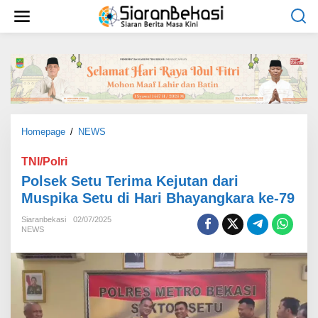
L
e
w
a
t
i
k
e
k
o
Homepage
/
NEWS
P
n
o
t
l
TNI/Polri
e
s
Polsek Setu Terima Kejutan dari
n
e
Muspika Setu di Hari Bhayangkara ke-79
k
S
Siaranbekasi
02/07/2025
e
NEWS
t
u
T
e
r
i