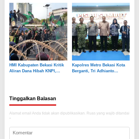
Pendampingan Hukum
Hari Besar
HMI Kabupaten Bekasi Kritik
Kapolres Metro Bekasi Kota
Aliran Dana Hibah KNPI,
Berganti, Tri Adhianto
Tekankan Transparansi
Tekankan Penguatan Sinergi
Tinggalkan Balasan
Alamat email Anda tidak akan dipublikasikan.
Ruas yang wajib ditandai
*