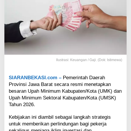
M
K
d
a
n
U
M
S
K
J
a
Ilustrasi: Keuangan / Gaji. (Dok: Istimewa)
w
a
B
SIARANBEKASI.com –
Pemerintah Daerah
a
Provinsi Jawa Barat secara resmi menetapkan
r
a
besaran Upah Minimum Kabupaten/Kota (UMK) dan
t
Upah Minimum Sektoral Kabupaten/Kota (UMSK)
2
Tahun 2026.
0
2
Kebijakan ini diambil sebagai langkah strategis
6
untuk memberikan perlindungan bagi pekerja
,
K
sekaligus menjaga iklim investasi dan