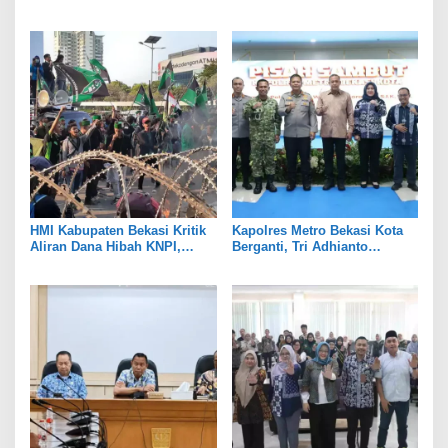
Fokus Edukasi dan
Rangkaian Peringatan Tiga
Pendampingan Hukum
Hari Besar
HMI Kabupaten Bekasi Kritik
Kapolres Metro Bekasi Kota
Aliran Dana Hibah KNPI,
Berganti, Tri Adhianto
Tekankan Transparansi
Tekankan Penguatan Sinergi