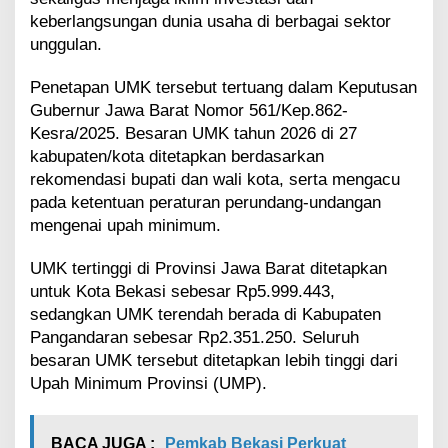
o
keberlangsungan dunia usaha di berbagai sektor
t
unggulan.
a
B
Penetapan UMK tersebut tertuang dalam Keputusan
e
k
Gubernur Jawa Barat Nomor 561/Kep.862-
a
Kesra/2025. Besaran UMK tahun 2026 di 27
s
kabupaten/kota ditetapkan berdasarkan
i
rekomendasi bupati dan wali kota, serta mengacu
T
pada ketentuan peraturan perundang-undangan
e
r
mengenai upah minimum.
t
i
UMK tertinggi di Provinsi Jawa Barat ditetapkan
n
untuk Kota Bekasi sebesar Rp5.999.443,
g
sedangkan UMK terendah berada di Kabupaten
g
i
Pangandaran sebesar Rp2.351.250. Seluruh
besaran UMK tersebut ditetapkan lebih tinggi dari
Upah Minimum Provinsi (UMP).
BACA JUGA :
Pemkab Bekasi Perkuat