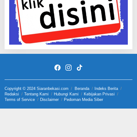
Copyright © 2024 Siaranbekasi.com
Beranda
Indeks Berita
Redaksi
Tentang Kami
Hubungi Kami
Kebijakan Privasi
Terms of Service
Disclaimer
Pedoman Media Siber