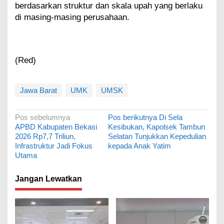
berdasarkan struktur dan skala upah yang berlaku
di masing-masing perusahaan.
(Red)
Jawa Barat
UMK
UMSK
N
Pos sebelumnya
Pos berikutnya
Di Sela
APBD Kabupaten Bekasi
Kesibukan, Kapolsek Tambun
a
2026 Rp7,7 Triliun,
Selatan Tunjukkan Kepedulian
v
Infrastruktur Jadi Fokus
kepada Anak Yatim
Utama
i
g
Jangan Lewatkan
a
s
i