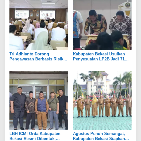
Tri Adhianto Dorong
Kabupaten Bekasi Usulkan
Pengawasan Berbasis Risiko,
Penyesuaian LP2B Jadi 71
Pemkot Bekasi Perkuat Tata
Persen, Jaga Keseimbangan
Kelola
Industri dan Pertanian
LBH ICMI Orda Kabupaten
Agustus Penuh Semangat,
Bekasi Resmi Dibentuk,
Kabupaten Bekasi Siapkan